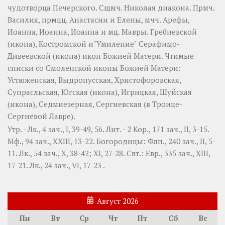
чудотворца Печерского. Сщмч.
Николая
диакона. Прмч.
Василия
, прмцц.
Анастасии
и
Елены
, мчч.
Арефы
,
Иоанна
,
Иоанна
,
Иоанна
и мц.
Мавры
.
Гребневской
(
икона
),
Костромской
и"Умиление"
Серафимо-
Дивеевской
(
икона
) икон Божией Матери. Чтимые
списки со Смоленской иконы Божией Матери:
Устюженская
,
Выдропусская
,
Христофоровская
,
Супрасльская
,
Югская
(
икона
),
Игрицкая
,
Шуйская
(
икона
),
Седмиезерная
,
Сергиевская
(в Троице-
Сергиевой Лавре).
Утр. -
Лк., 4 зач., I, 39-49, 56.
Лит. -
2 Кор., 171 зач., II, 3-15.
Мф., 94 зач., XXIII, 13-22.
Богородицы:
Флп., 240 зач., II, 5-
11.
Лк., 54 зач., X, 38-42; XI, 27-28.
Свт.:
Евр., 335 зач., XIII,
17-21.
Лк., 24 зач., VI, 17-23
.
Август 2026
Пн
Вт
Ср
Чт
Пт
Сб
Вс