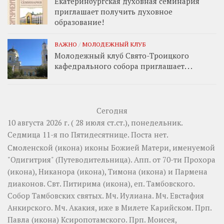
Екатеринбургская духовная семинария
приглашает получить духовное
образование!
ВАЖНО
/
МОЛОДЕЖНЫЙ КЛУБ
Молодежный клуб Свято-Троицкого
кафедрального собора приглашает. . .
Сегодня
10 августа 2026 г. ( 28 июля ст.ст.), понедельник.
Седмица 11-я по Пятидесятнице.
Поста нет.
Смоленской
(
икона
) иконы Божией Матери, именуемой
"Одигитрия" (Путеводительница). Апп. от 70-ти
Прохора
(
икона
),
Никанора
(
икона
),
Тимона
(
икона
) и
Пармена
диаконов. Свт.
Питирима
(
икона
), еп. Тамбовского.
Собор
Тамбовских святых. Мч.
Иулиана
. Мч.
Евстафия
Анкирского. Мч.
Акакия
, иже в Милете Карийском. Прп.
Павла
(
икона
) Ксиропотамского. Прп.
Моисея
,