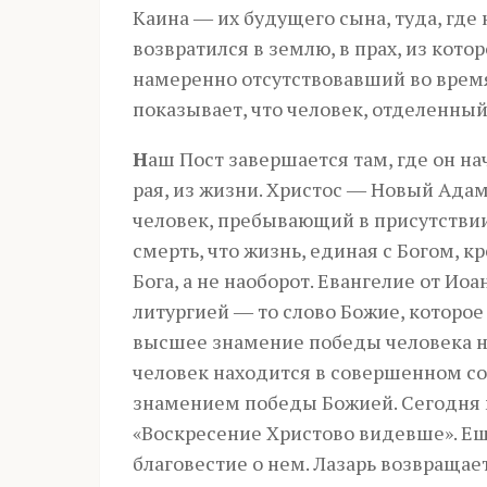
Каина ― их будущего сына, туда, где
возвратился в землю, в прах, из котор
намеренно отсутствовавший во время
показывает, что человек, отделенный 
Н
аш Пост завершается там, где он н
рая, из жизни. Христос ― Новый Адам
человек, пребывающий в присутствии
смерть, что жизнь, единая с Богом, к
Бога, а не наоборот. Евангелие от И
литургией ― то слово Божие, которо
высшее знамение победы человека на
человек находится в совершенном со
знамением победы Божией. Сегодня м
«Воскресение Христово видевше». Ещ
благовестие о нем. Лазарь возвращае