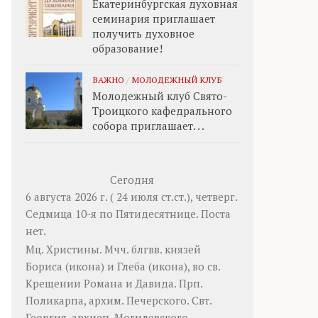
Екатеринбургская духовная
семинария приглашает
получить духовное
образование!
ВАЖНО
/
МОЛОДЕЖНЫЙ КЛУБ
Молодежный клуб Свято-
Троицкого кафедрального
собора приглашает. . .
Сегодня
6 августа 2026 г. ( 24 июля ст.ст.), четверг.
Седмица 10-я по Пятидесятнице.
Поста
нет.
Мц.
Христины
. Мчч. блгвв. князей
Бориса
(
икона
) и
Глеба
(
икона
), во св.
Крещении Романа и Давида. Прп.
Поликарпа
, архим. Печерского. Свт.
Георгия
, архиеп. Могилевского.