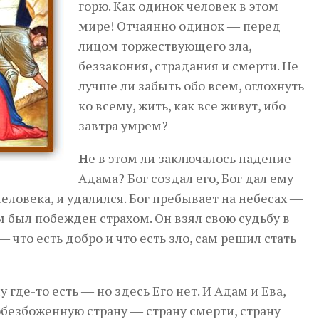
горю. Как одинок человек в этом
мире! Отчаянно одинок ― перед
лицом торжествующего зла,
беззакония, страдания и смерти. Не
лучше ли забыть обо всем, оглохнуть
ко всему, жить, как все живут, ибо
завтра умрем?
Н
е в этом ли заключалось падение
Адама? Бог создал его, Бог дал ему
ловека, и удалился. Бог пребывает на небесах ―
 был побежден страхом. Он взял свою судьбу в
― что есть добро и что есть зло, сам решил стать
 где-то есть ― но здесь Его нет. И Адам и Ева,
обезбоженную страну ― страну смерти, страну