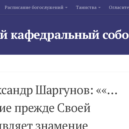
Расписание богослужений
Таинства
Огласит
й кафедральный соб
сандр Шаргунов: ««…
ие прежде Своей
являет знамение