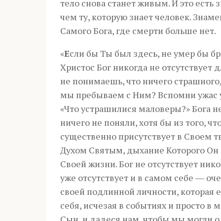
тело снова станет живым. И это есть
чем ту, которую знает человек. Знам
Самого Бога, где смерти больше нет.
«
Е
сли бы Ты был здесь, не умер бы б
Христос Бог никогда не отсутствует д
не понимаешь, что ничего страшного,
мы пребываем с Ним? Вспомни ужас у
«Что устрашилися маловеры?» Бога не
ничего не поняли, хотя бы из того, ч
существенно присутствует в Своем т
Духом Святым, дыхание Которого Он 
Своей жизни. Бог не отсутствует нико
уже отсутствует и в самом себе ― оч
своей подлинной личности, которая е
себя, исчезая в событиях и просто в
Сын, и дадеся нам, чтобы мы могли од