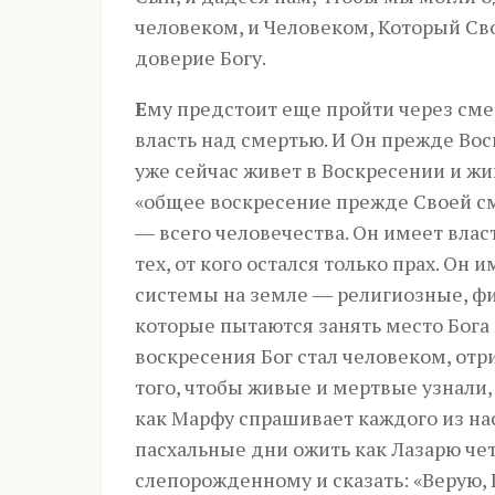
человеком, и Человеком, Который С
доверие Богу.
Е
му предстоит еще пройти через смер
власть над смертью. И Он прежде Во
уже сейчас живет в Воскресении и ж
«общее воскресение прежде Своей см
― всего человечества. Он имеет влас
тех, от кого остался только прах. Он 
системы на земле ― религиозные, фи
которые пытаются занять место Бога 
воскресения Бог стал человеком, о
того, чтобы живые и мертвые узнали,
как Марфу спрашивает каждого из нас
пасхальные дни ожить как Лазарю че
слепорожденному и сказать: «Верую, 