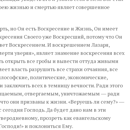
воею жизнью и смертью являет совершенное
ть, но Он есть Воскресение и Жизнь, Он имеет
скресения Своего уже Воскресший, потому что Он
ивет Воскресением. И воскрешением Лазаря,
ерти уверяя», являет знамение воскресения всех
ть открыть все гробы и вывести оттуда живыми
имеет власть разрушить все страхи отчаяния, все
лософские, политические, экономические,
и заключить всех в темницу вечности. Ради этого
трицаемым, отвергаемым, уничтожаемым ― ради
 что они призваны к жизни. «Веруешь ли сему?» ―
 сегодня Господь. Да будет дано нам в эти
тверодневному, прозреть как евангельскому
Господи!» и поклониться Ему.