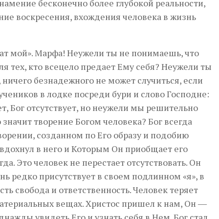
 знамение бесконечно более глубокой реальности,
ение воскресения, вхождения человека в жизнь
рат мой». Марфа! Неужели ты не понимаешь, что
ля тех, кто всецело предает Ему себя? Неужели ты
 ничего безнадежного не может случиться, если
чеников в лодке посреди бури и слово Господне:
т, Бог отсутствует, но неужели мы решительно
то значит творение Богом человека? Бог всегда
ворении, созданном по Его образу и подобию
вдохнул в него и Которым Он приобщает его
гда. Это человек не перестает отсутствовать. Он
ень редко присутствует в своем подлинном «я», в
сть свобода и ответственность. Человек теряет
 материальных вещах. Христос пришел к нам, Он ―
нажды увидеть Его и узнать себя в Нем. Бог стал