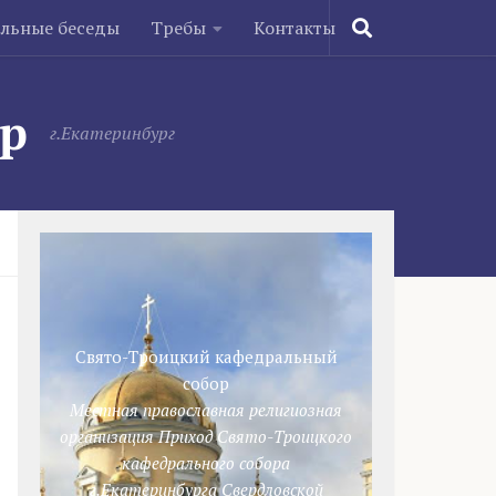
ельные беседы
Требы
Контакты
ор
г.Екатеринбург
Свято-Троицкий кафедральный
собор
Местная православная религиозная
организация Приход Свято-Троицкого
кафедрального собора
г.Екатеринбурга Свердловской