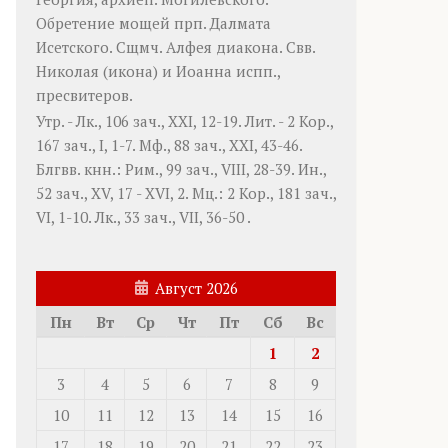
Обретение мощей прп.
Далмата
Исетского. Сщмч.
Алфея
диакона. Свв.
Николая
(
икона
) и
Иоанна
испп.,
пресвитеров.
Утр. -
Лк., 106 зач., XXI, 12-19.
Лит. -
2 Кор.,
167 зач., I, 1-7.
Мф., 88 зач., XXI, 43-46.
Блгвв. кнн.:
Рим., 99 зач., VIII, 28-39.
Ин.,
52 зач., XV, 17 - XVI, 2.
Мц.:
2 Кор., 181 зач.,
VI, 1-10.
Лк., 33 зач., VII, 36-50
.
Август 2026
Пн
Вт
Ср
Чт
Пт
Сб
Вс
1
2
3
4
5
6
7
8
9
10
11
12
13
14
15
16
17
18
19
20
21
22
23