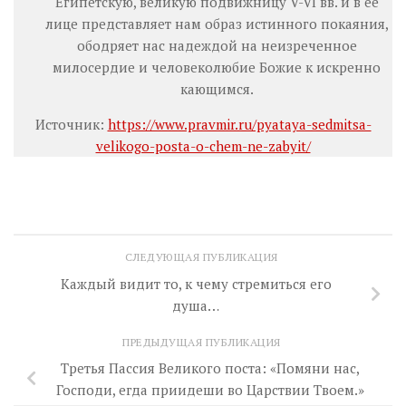
Египетскую, великую подвижницу V-VI вв. и в ее
лице представляет нам образ истинного покаяния,
ободряет нас надеждой на неизреченное
милосердие и человеколюбие Божие к искренно
кающимся.
Источник:
https://www.pravmir.ru/pyataya-sedmitsa-
velikogo-posta-o-chem-ne-zabyit/
СЛЕДУЮЩАЯ ПУБЛИКАЦИЯ
Каждый видит то, к чему стремиться его
душа…
ПРЕДЫДУЩАЯ ПУБЛИКАЦИЯ
Третья Пассия Великого поста: «Помяни нас,
Господи, егда приидеши во Царствии Твоем.»