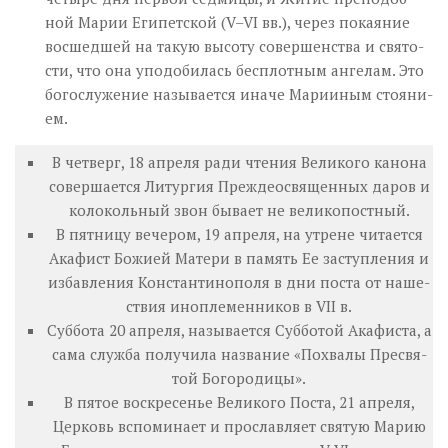
ной Ма­рии Еги­пет­ской (V–VI вв.), через покаяние
восшедшей на та­кую вы­со­ту со­вер­шен­ства и свя­то­
сти, что она упо­до­би­лась бес­плот­ным ан­ге­лам. Это
бо­го­слу­же­ние на­зы­ва­ет­ся ина­че Ма­ри­и­ным сто­я­ни­
ем.
В чет­верг, 18 апреля
ра­ди чте­ния Ве­ли­ко­го ка­но­на
со­вер­ша­ет­ся Литургия Преждеосвященных даров и
ко­ло­коль­ный звон бы­ва­ет не ве­ли­ко­пост­ный.
В пятницу вечером, 19 апреля
, на утре­не чи­та­ет­ся
Ака­фист Бо­жи­ей Ма­те­ри в па­мять Ее за­ступ­ле­ния и
из­бав­ле­ния Кон­стан­ти­но­по­ля в дни по­ста от на­ше­
ствия ино­пле­мен­ни­ков в VII в.
Суб­бо­та 20 апреля,
на­зы­ва­ет­ся Суб­бо­той Ака­фи­ста, а
са­ма служ­ба по­лу­чи­ла на­зва­ние «По­хва­лы Пре­свя­
той Бо­го­ро­ди­цы».
В пятое воскресенье Великого Поста, 21 апреля
,
Церковь вспоминает и прославляет святую Марию