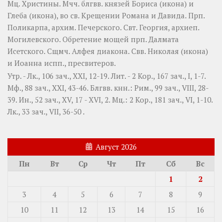
Мц.
Христины
. Мчч. блгвв. князей
Бориса
(
икона
) и
Глеба
(
икона
), во св. Крещении Романа и Давида. Прп.
Поликарпа
, архим. Печерского. Свт.
Георгия
, архиеп.
Могилевского. Обретение мощей прп.
Далмата
Исетского. Сщмч.
Алфея
диакона. Свв.
Николая
(
икона
)
и
Иоанна
испп., пресвитеров.
Утр. -
Лк., 106 зач., XXI, 12-19.
Лит. -
2 Кор., 167 зач., I, 1-7.
Мф., 88 зач., XXI, 43-46.
Блгвв. кнн.:
Рим., 99 зач., VIII, 28-
39.
Ин., 52 зач., XV, 17 - XVI, 2.
Мц.:
2 Кор., 181 зач., VI, 1-10.
Лк., 33 зач., VII, 36-50
.
Август 2026
Пн
Вт
Ср
Чт
Пт
Сб
Вс
1
2
3
4
5
6
7
8
9
10
11
12
13
14
15
16