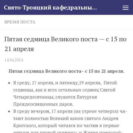
Свято-Троицкий кафедральный собор
Skip to content
ВРЕМЯ ПОСТА
Пятая седмица Великого поста — с 15 по
21 апреля
14.04.2024
Пятая седмица Великого поста– с 15 по 21 апреля.
В среду, 17 апреля, и пятницу,19 апреля,
Пятой
седмицы, как и всех остальных седмиц Святой
Четыредесятницы, служится Литургия
Преждеосвященных даров.
В
сре­ду вечером, 17 апреля
(на утре­не четверга) чи­
та­ют пол­но­стью Ве­ли­кий ка­нон свя­то­го Ан­дрея
Крит­ско­го, который читался по частям в первые
четыре дня первой седмицы, и Жи­тие пре­по­доб­