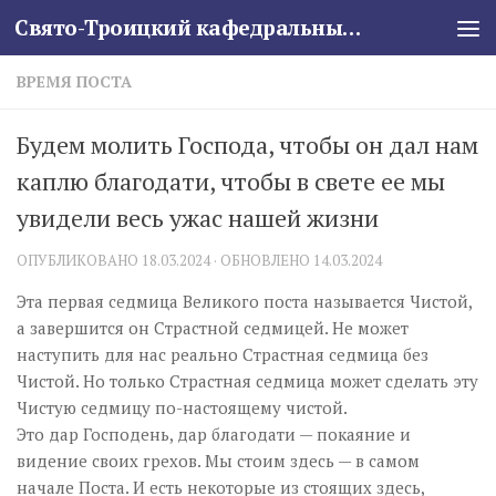
Свято-Троицкий кафедральный собор
Skip to content
ВРЕМЯ ПОСТА
Будем молить Господа, чтобы он дал нам
каплю благодати, чтобы в свете ее мы
увидели весь ужас нашей жизни
ОПУБЛИКОВАНО
18.03.2024
· ОБНОВЛЕНО
14.03.2024
Эта первая седмица Великого поста называется Чистой,
а завершится он Страстной седмицей. Не может
наступить для нас реально Страстная седмица без
Чистой. Но только Страстная седмица может сделать эту
Чистую седмицу по-настоящему чистой.
Это дар Господень, дар благодати — покаяние и
видение своих грехов. Мы стоим здесь — в самом
начале Поста. И есть некоторые из стоящих здесь,