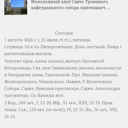
Молодежный клуб Свято-Троицкого
кафедрального собора приглашает. . .
Сегодня
7 августа 2026 г. ( 25 июля ст.ст.), пятница.
Седмица 10-я по Пятидесятнице. День постный.
Пища с
растительным маслом.
Успение прав.
Анны
(
икона
), матери Пресвятой
Богородицы. Свв. жен
Олимпиады
(
икона
) диакониссы
и
Евпраксии
девы, Тавеннской. Прп.
Макария
(
икона
)
Желтоводского, Унженского. Память
V Вселенского
Собора
. Сщмч.
Николая
пресвитера. Сщмч.
Александра
пресвитера. Св.
Ираиды
исп.
2 Кор., 169 зач., I, 12-20.
Мф., 91 зач., XXII, 23-33.
Прав.
Анны:
Гал., 210 зач. (от полу́), IV, 22-31.
Лк., 36 зач., VIII,
16-21.