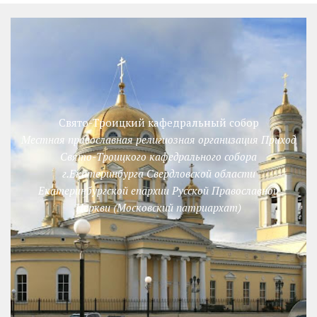
Свято-Троицкий кафедральный собор
Местная православная религиозная организация Приход
Свято-Троицкого кафедрального собора
г.Екатеринбурга Свердловской области
Екатеринбургской епархии Русской Православной
Церкви (Московский патриархат)