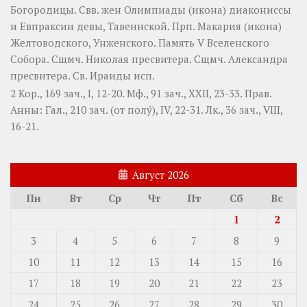
Богородицы. Свв. жен
Олимпиады
(
икона
) диакониссы
и
Евпраксии
девы, Тавеннской. Прп.
Макария
(
икона
)
Желтоводского, Унженского. Память
V Вселенского
Собора
. Сщмч.
Николая
пресвитера. Сщмч.
Александра
пресвитера. Св.
Ираиды
исп.
2 Кор., 169 зач., I, 12-20.
Мф., 91 зач., XXII, 23-33.
Прав.
Анны:
Гал., 210 зач. (от полу́), IV, 22-31.
Лк., 36 зач., VIII,
16-21.
Август 2026
Пн
Вт
Ср
Чт
Пт
Сб
Вс
1
2
3
4
5
6
7
8
9
10
11
12
13
14
15
16
17
18
19
20
21
22
23
24
25
26
27
28
29
30