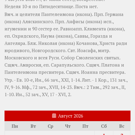
Неделя 10-я по Пятидесятнице.
Поста нет.
Вмч. и целителя
Пантелеимона
(
икона
). Прп.
Германа
(
икона
) Аляскинского. Прп.
Анфисы
(
икона
) исп.,
игумении и 90 сестер ее. Равноапп.
Климента
(
икона
),
еп. Охридского,
Наума
(
икона
),
Саввы
,
Горазда
и
Ангеляра
. Блж.
Николая
(
икона
) Кочанова, Христа ради
юродивого, Новгородского. Свт.
Иоасафа
, митр.
Московского и всея Руси.
Собор Смоленских святых
.
Сщмч.
Амвросия
, еп. Сарапульского. Сщмч.
Платона
и
Пантелеимона
пресвитера. Сщмч.
Иоанна
пресвитера.
Утр. - Ев. 10-е,
Ин., 66 зач., XXI, 1-14.
Лит. -
1 Кор., 131 зач.,
IV, 9-16.
Мф., 72 зач., XVII, 14-23.
Вмч.:
2 Тим., 292 зач., II,
1-10.
Ин., 52 зач., XV, 17 - XVI, 2.
Август 2026
Пн
Вт
Ср
Чт
Пт
Сб
Вс