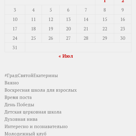
1
2
3
4
5
6
7
8
9
10
11
12
13
14
15
16
17
18
19
20
21
22
23
24
25
26
27
28
29
30
31
« Июл
#ГрадСвятойЕкатерины
Важно
Воскресная школа для взрослых
Время поста
День Победы
Детская церковная школа
Духовная нива
Интересно и познавательно
Молодежный клуб