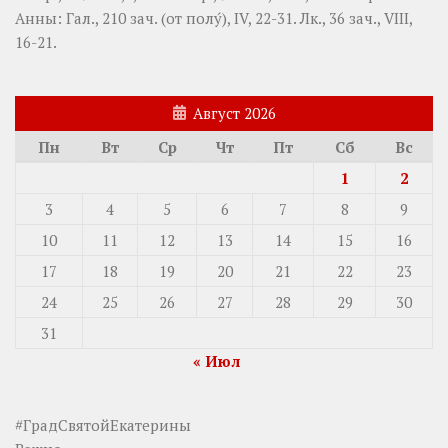
Анны:
Гал., 210 зач. (от полу́), IV, 22-31.
Лк., 36 зач., VIII,
16-21.
Август 2026
Пн
Вт
Ср
Чт
Пт
Сб
Вс
1
2
3
4
5
6
7
8
9
10
11
12
13
14
15
16
17
18
19
20
21
22
23
24
25
26
27
28
29
30
31
« Июл
#ГрадСвятойЕкатерины