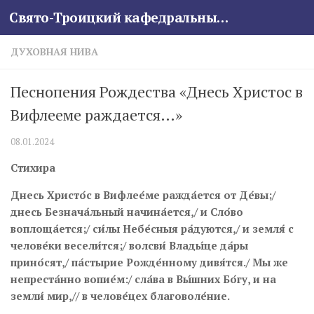
Свято-Троицкий кафедральный собор
Skip to content
ДУХОВНАЯ НИВА
Песнопения Рождества «Днесь Христос в
Вифлееме раждается…»
08.01.2024
Стихира
Днесь Христо́с в Вифлее́ме ражда́ется от Де́вы;/
днесь Безнача́льный начина́ется,/ и Сло́во
воплоща́ется;/ си́лы Небе́сныя ра́дуются,/ и земля́ с
челове́ки весели́тся;/ волсви́ Влады́це да́ры
прино́сят,/ па́стырие Рожде́нному дивя́тся./ Мы же
непреста́нно вопие́м:/ сла́ва в Вы́шних Бо́гу, и на
земли́ мир,// в челове́цех благоволе́ние.