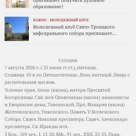
приглашает получить духовное
образование!
ВАЖНО
/
МОЛОДЕЖНЫЙ КЛУБ
Молодежный клуб Свято-Троицкого
кафедрального собора приглашает. . .
Сегодня
7 августа 2026 г. ( 25 июля ст.ст.), пятница.
Седмица 10-я по Пятидесятнице. День постный.
Пища с
растительным маслом.
Успение прав.
Анны
(
икона
), матери Пресвятой
Богородицы. Свв. жен
Олимпиады
(
икона
) диакониссы
и
Евпраксии
девы, Тавеннской. Прп.
Макария
(
икона
)
Желтоводского, Унженского. Память
V Вселенского
Собора
. Сщмч.
Николая
пресвитера. Сщмч.
Александра
пресвитера. Св.
Ираиды
исп.
2 Кор., 169 зач., I, 12-20.
Мф., 91 зач., XXII, 23-33.
Прав.