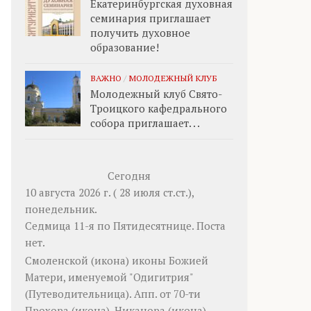
Екатеринбургская духовная
семинария приглашает
получить духовное
образование!
ВАЖНО
/
МОЛОДЕЖНЫЙ КЛУБ
Молодежный клуб Свято-
Троицкого кафедрального
собора приглашает. . .
Сегодня
10 августа 2026 г. ( 28 июля ст.ст.),
понедельник.
Седмица 11-я по Пятидесятнице.
Поста
нет.
Смоленской
(
икона
) иконы Божией
Матери, именуемой "Одигитрия"
(Путеводительница). Апп. от 70-ти
Прохора
(
икона
),
Никанора
(
икона
),