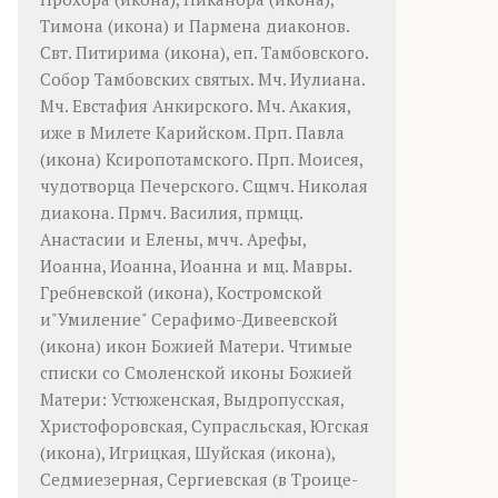
Тимона
(
икона
) и
Пармена
диаконов.
Свт.
Питирима
(
икона
), еп. Тамбовского.
Собор
Тамбовских святых. Мч.
Иулиана
.
Мч.
Евстафия
Анкирского. Мч.
Акакия
,
иже в Милете Карийском. Прп.
Павла
(
икона
) Ксиропотамского. Прп.
Моисея
,
чудотворца Печерского. Сщмч.
Николая
диакона. Прмч.
Василия
, прмцц.
Анастасии
и
Елены
, мчч.
Арефы
,
Иоанна
,
Иоанна
,
Иоанна
и мц.
Мавры
.
Гребневской
(
икона
),
Костромской
и"Умиление"
Серафимо-Дивеевской
(
икона
) икон Божией Матери. Чтимые
списки со Смоленской иконы Божией
Матери:
Устюженская
,
Выдропусская
,
Христофоровская
,
Супрасльская
,
Югская
(
икона
),
Игрицкая
,
Шуйская
(
икона
),
Седмиезерная
,
Сергиевская
(в Троице-