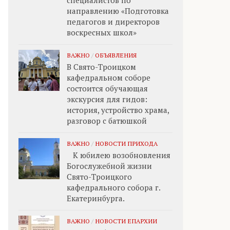
специалистов по
направлению «Подготовка
педагогов и директоров
воскресных школ»
ВАЖНО
/
ОБЪЯВЛЕНИЯ
В Свято-Троицком
кафедральном соборе
состоится обучающая
экскурсия для гидов:
история, устройство храма,
разговор с батюшкой
ВАЖНО
/
НОВОСТИ ПРИХОДА
К юбилею возобновления
Богослужебной жизни
Свято-Троицкого
кафедрального собора г.
Екатеринбурга.
ВАЖНО
/
НОВОСТИ ЕПАРХИИ