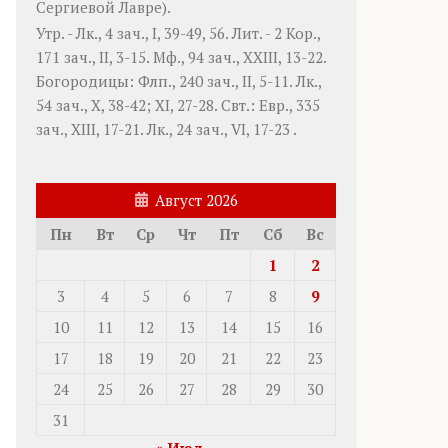
Сергиевой Лавре).
Утр. -
Лк., 4 зач., I, 39-49, 56.
Лит. -
2 Кор.,
171 зач., II, 3-15.
Мф., 94 зач., XXIII, 13-22.
Богородицы:
Флп., 240 зач., II, 5-11.
Лк.,
54 зач., X, 38-42; XI, 27-28.
Свт.:
Евр., 335
зач., XIII, 17-21.
Лк., 24 зач., VI, 17-23
.
Август 2026
Пн
Вт
Ср
Чт
Пт
Сб
Вс
1
2
3
4
5
6
7
8
9
10
11
12
13
14
15
16
17
18
19
20
21
22
23
24
25
26
27
28
29
30
31