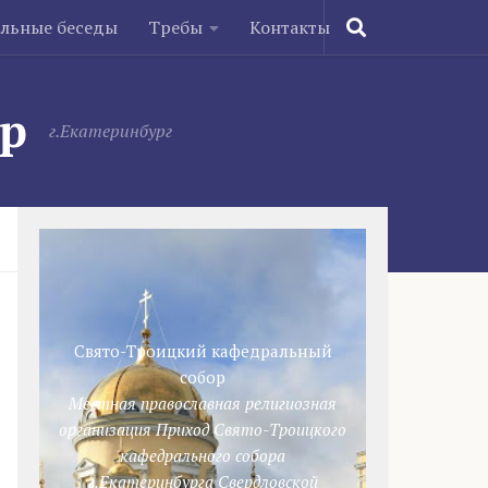
ельные беседы
Требы
Контакты
ор
г.Екатеринбург
Свято-Троицкий кафедральный
собор
Местная православная религиозная
организация Приход Свято-Троицкого
кафедрального собора
г.Екатеринбурга Свердловской