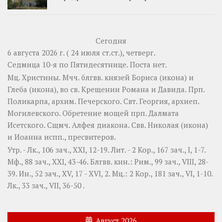
Сегодня
6 августа 2026 г. ( 24 июля ст.ст.), четверг.
Седмица 10-я по Пятидесятнице.
Поста нет.
Мц.
Христины
. Мчч. блгвв. князей
Бориса
(
икона
) и
Глеба
(
икона
), во св. Крещении Романа и Давида. Прп.
Поликарпа
, архим. Печерского. Свт.
Георгия
, архиеп.
Могилевского. Обретение мощей прп.
Далмата
Исетского. Сщмч.
Алфея
диакона. Свв.
Николая
(
икона
)
и
Иоанна
испп., пресвитеров.
Утр. -
Лк., 106 зач., XXI, 12-19.
Лит. -
2 Кор., 167 зач., I, 1-7.
Мф., 88 зач., XXI, 43-46.
Блгвв. кнн.:
Рим., 99 зач., VIII, 28-
39.
Ин., 52 зач., XV, 17 - XVI, 2.
Мц.:
2 Кор., 181 зач., VI, 1-10.
Лк., 33 зач., VII, 36-50
.
Август 2026