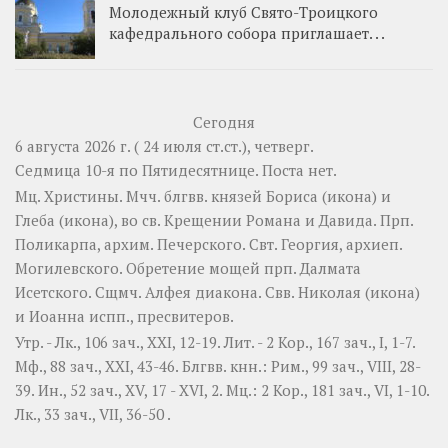
Молодежный клуб Свято-Троицкого
кафедрального собора приглашает. . .
Сегодня
6 августа 2026 г. ( 24 июля ст.ст.), четверг.
Седмица 10-я по Пятидесятнице.
Поста нет.
Мц.
Христины
. Мчч. блгвв. князей
Бориса
(
икона
) и
Глеба
(
икона
), во св. Крещении Романа и Давида. Прп.
Поликарпа
, архим. Печерского. Свт.
Георгия
, архиеп.
Могилевского. Обретение мощей прп.
Далмата
Исетского. Сщмч.
Алфея
диакона. Свв.
Николая
(
икона
)
и
Иоанна
испп., пресвитеров.
Утр. -
Лк., 106 зач., XXI, 12-19.
Лит. -
2 Кор., 167 зач., I, 1-7.
Мф., 88 зач., XXI, 43-46.
Блгвв. кнн.:
Рим., 99 зач., VIII, 28-
39.
Ин., 52 зач., XV, 17 - XVI, 2.
Мц.:
2 Кор., 181 зач., VI, 1-10.
Лк., 33 зач., VII, 36-50
.