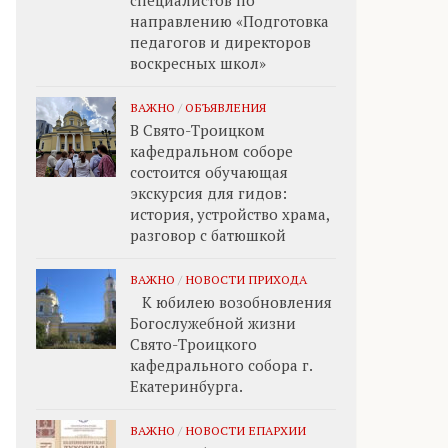
специалистов по
направлению «Подготовка
педагогов и директоров
воскресных школ»
ВАЖНО
/
ОБЪЯВЛЕНИЯ
В Свято-Троицком
кафедральном соборе
состоится обучающая
экскурсия для гидов:
история, устройство храма,
разговор с батюшкой
ВАЖНО
/
НОВОСТИ ПРИХОДА
К юбилею возобновления
Богослужебной жизни
Свято-Троицкого
кафедрального собора г.
Екатеринбурга.
ВАЖНО
/
НОВОСТИ ЕПАРХИИ