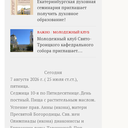
Екатеринбургская духовная
семинария приглашает
получить духовное
образование!
ВАЖНО
/
МОЛОДЕЖНЫЙ КЛУБ
Молодежный клуб Свято-
Троицкого кафедрального
собора приглашает. . .
Сегодня
7 августа 2026 г. ( 25 июля ст.ст.),
пятница.
Седмица 10-я по Пятидесятнице. День
постный.
Пища с растительным маслом.
Успение прав.
Анны
(
икона
), матери
Пресвятой Богородицы. Свв. жен
Олимпиады
(
икона
) диакониссы и
Евпраксии
девы, Тавеннской. Прп.