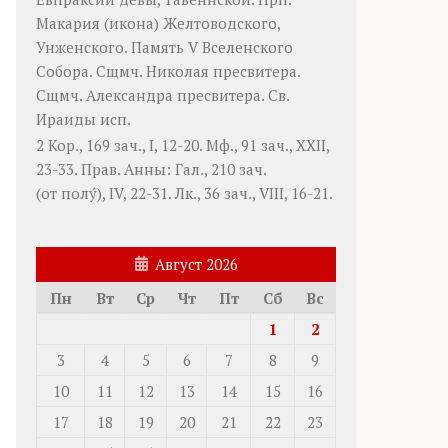
Макария
(
икона
) Желтоводского,
Унженского. Память
V Вселенского
Собора
. Сщмч.
Николая
пресвитера.
Сщмч.
Александра
пресвитера. Св.
Ираиды
исп.
2 Кор., 169 зач., I, 12-20.
Мф., 91 зач., XXII,
23-33.
Прав. Анны:
Гал., 210 зач.
(от полу́), IV, 22-31.
Лк., 36 зач., VIII, 16-21.
Август 2026
Пн
Вт
Ср
Чт
Пт
Сб
Вс
1
2
3
4
5
6
7
8
9
10
11
12
13
14
15
16
17
18
19
20
21
22
23