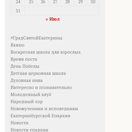
24
25
26
27
28
29
30
31
« Июл
#ГрадСвятойЕкатерины
Важно
Воскресная школа для взрослых
Время поста
День Победы
Детская церковная школа
Духовная нива
Интересно и познавательно
Молодежный клуб
Народный хор
Новомученики и исповедники
Екатеринбургской Епархии
Новости
Новости епархии