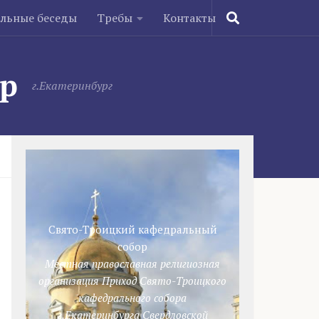
ельные беседы
Требы
Контакты
ор
г.Екатеринбург
Свято-Троицкий кафедральный
собор
Местная православная религиозная
организация Приход Свято-Троицкого
кафедрального собора
г.Екатеринбурга Свердловской