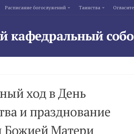
Расписание богослужений
Таинства
Огласит
й кафедральный соб
тный ход в День
тва и празднование
ы Божией Матери