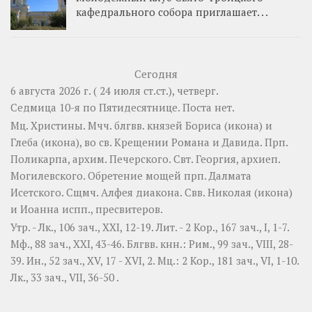
кафедрального собора приглашает. . .
Сегодня
6 августа 2026 г. ( 24 июля ст.ст.), четверг.
Седмица 10-я по Пятидесятнице.
Поста нет.
Мц.
Христины
. Мчч. блгвв. князей
Бориса
(
икона
) и
Глеба
(
икона
), во св. Крещении Романа и Давида. Прп.
Поликарпа
, архим. Печерского. Свт.
Георгия
, архиеп.
Могилевского. Обретение мощей прп.
Далмата
Исетского. Сщмч.
Алфея
диакона. Свв.
Николая
(
икона
)
и
Иоанна
испп., пресвитеров.
Утр. -
Лк., 106 зач., XXI, 12-19.
Лит. -
2 Кор., 167 зач., I, 1-7.
Мф., 88 зач., XXI, 43-46.
Блгвв. кнн.:
Рим., 99 зач., VIII, 28-
39.
Ин., 52 зач., XV, 17 - XVI, 2.
Мц.:
2 Кор., 181 зач., VI, 1-10.
Лк., 33 зач., VII, 36-50
.