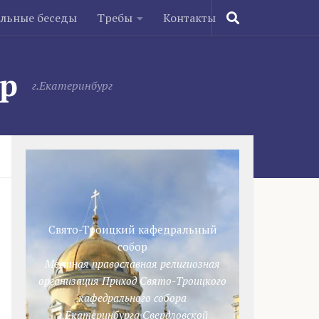
ельные беседы
Требы
Контакты
ор
г.Екатеринбург
Свято-Троицкий кафедральный
собор
Местная православная религиозная
организация Приход Свято-Троицкого
кафедрального собора
г.Екатеринбурга Свердловской