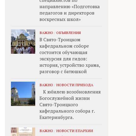
специалистов по
направлению «Подготовка
педагогов и директоров
воскресных школ»
ВАЖНО
/
ОБЪЯВЛЕНИЯ
В Свято-Троицком
кафедральном соборе
состоится обучающая
экскурсия для гидов:
история, устройство храма,
разговор с батюшкой
ВАЖНО
/
НОВОСТИ ПРИХОДА
К юбилею возобновления
Богослужебной жизни
Свято-Троицкого
кафедрального собора г.
Екатеринбурга.
ВАЖНО
/
НОВОСТИ ЕПАРХИИ