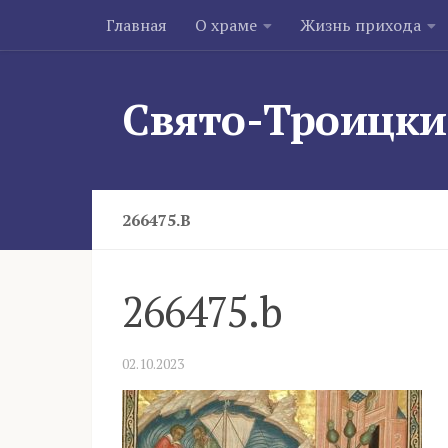
Главная
О храме
Жизнь прихода
Skip to content
Свято-Троицки
266475.B
266475.b
02.10.2023