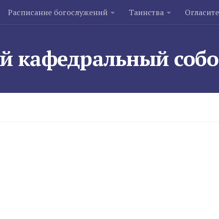
Расписание богослужений
Таинства
Огласит
й кафедральный соб