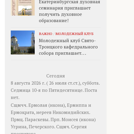
Екатеринбургская духовная
семинария приглашает
получить духовное
образование!
ВАЖНО
/
МОЛОДЕЖНЫЙ КЛУБ
Молодежный клуб Свято-
Троицкого кафедрального
собора приглашает. . .
Сегодня
8 августа 2026 г. ( 26 июля ст.ст.), суббота.
Седмица 10-я по Пятидесятнице.
Поста
нет.
Сщмчч.
Ермолая
(
икона
),
Ермиппа
и
Ермократа
, иереев Никомидийских.
Прмц.
Параскевы
. Прп.
Моисея
(
икона
)
Угрина, Печерского. Сщмч.
Сергия
пресвитера.