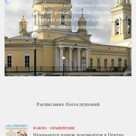
Свято-Троицкого кафедрального собора
г.Екатеринбурга Свердловской области
Екатеринбургской епархии Русской Православной
Церкви (Московский патриархат)
Расписание богослужений
ВАЖНО
/
ОБЪЯВЛЕНИЯ
Начинается прием документов в Центре