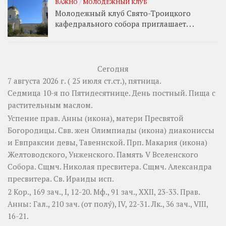
ВАЖНО
/
МОЛОДЕЖНЫЙ КЛУБ
Молодежный клуб Свято-Троицкого
кафедрального собора приглашает. . .
Сегодня
7 августа 2026 г. ( 25 июля ст.ст.), пятница.
Седмица 10-я по Пятидесятнице. День постный.
Пища с
растительным маслом.
Успение прав.
Анны
(
икона
), матери Пресвятой
Богородицы. Свв. жен
Олимпиады
(
икона
) диакониссы
и
Евпраксии
девы, Тавеннской. Прп.
Макария
(
икона
)
Желтоводского, Унженского. Память
V Вселенского
Собора
. Сщмч.
Николая
пресвитера. Сщмч.
Александра
пресвитера. Св.
Ираиды
исп.
2 Кор., 169 зач., I, 12-20.
Мф., 91 зач., XXII, 23-33.
Прав.
Анны:
Гал., 210 зач. (от полу́), IV, 22-31.
Лк., 36 зач., VIII,
16-21.