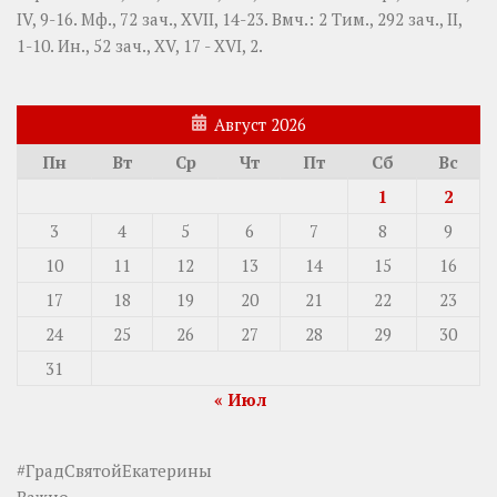
IV, 9-16.
Мф., 72 зач., XVII, 14-23.
Вмч.:
2 Тим., 292 зач., II,
1-10.
Ин., 52 зач., XV, 17 - XVI, 2.
Август 2026
Пн
Вт
Ср
Чт
Пт
Сб
Вс
1
2
3
4
5
6
7
8
9
10
11
12
13
14
15
16
17
18
19
20
21
22
23
24
25
26
27
28
29
30
31
« Июл
#ГрадСвятойЕкатерины
Важно