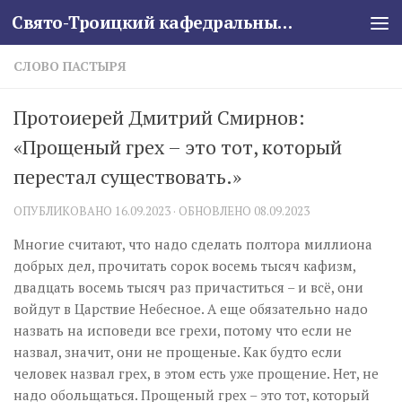
Свято-Троицкий кафедральный собор
Skip to content
СЛОВО ПАСТЫРЯ
Протоиерей Дмитрий Смирнов:
«Прощеный грех – это тот, который
перестал существовать.»
ОПУБЛИКОВАНО
16.09.2023
· ОБНОВЛЕНО
08.09.2023
Многие считают, что надо сделать полтора миллиона
добрых дел, прочитать сорок восемь тысяч кафизм,
двадцать восемь тысяч раз причаститься – и всё, они
войдут в Царствие Небесное. А еще обязательно надо
назвать на исповеди все грехи, потому что если не
назвал, значит, они не прощеные. Как будто если
человек назвал грех, в этом есть уже прощение. Нет, не
надо обольщаться. Прощеный грех – это тот, который