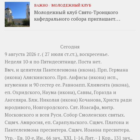
ВАЖНО
/
МОЛОДЕЖНЫЙ КЛУБ
Молодежный клуб Свято-Троицкого
кафедрального собора приглашает. . .
Сегодня
9 августа 2026 г. ( 27 июля ст.ст.), воскресенье.
Неделя 10-я по Пятидесятнице.
Поста нет.
Вмч. и целителя
Пантелеимона
(
икона
). Прп.
Германа
(
икона
) Аляскинского. Прп.
Анфисы
(
икона
) исп.,
игумении и 90 сестер ее. Равноапп.
Климента
(
икона
),
еп. Охридского,
Наума
(
икона
),
Саввы
,
Горазда
и
Ангеляра
. Блж.
Николая
(
икона
) Кочанова, Христа ради
юродивого, Новгородского. Свт.
Иоасафа
, митр.
Московского и всея Руси.
Собор Смоленских святых
.
Сщмч.
Амвросия
, еп. Сарапульского. Сщмч.
Платона
и
Пантелеимона
пресвитера. Сщмч.
Иоанна
пресвитера.
Утр. - Ев. 10-е,
Ин., 66 зач., XXI, 1-14.
Лит. -
1 Кор., 131 зач.,