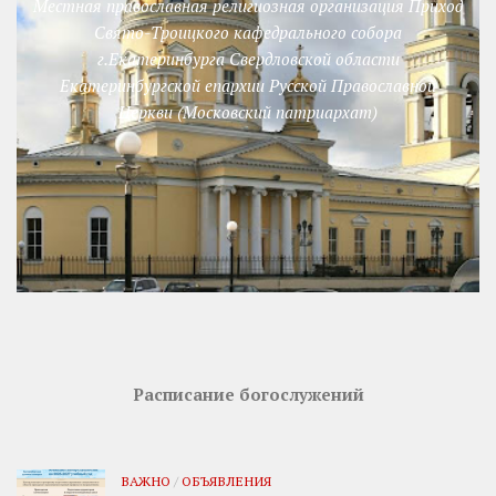
Местная православная религиозная организация Приход
Свято-Троицкого кафедрального собора
г.Екатеринбурга Свердловской области
Екатеринбургской епархии Русской Православной
Церкви (Московский патриархат)
Расписание богослужений
ВАЖНО
/
ОБЪЯВЛЕНИЯ