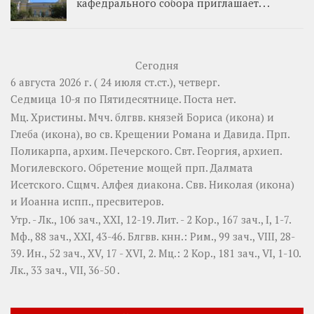
кафедрального собора приглашает. . .
Сегодня
6 августа 2026 г. ( 24 июля ст.ст.), четверг.
Седмица 10-я по Пятидесятнице.
Поста нет.
Мц.
Христины
. Мчч. блгвв. князей
Бориса
(
икона
) и
Глеба
(
икона
), во св. Крещении Романа и Давида. Прп.
Поликарпа
, архим. Печерского. Свт.
Георгия
, архиеп.
Могилевского. Обретение мощей прп.
Далмата
Исетского. Сщмч.
Алфея
диакона. Свв.
Николая
(
икона
)
и
Иоанна
испп., пресвитеров.
Утр. -
Лк., 106 зач., XXI, 12-19.
Лит. -
2 Кор., 167 зач., I, 1-7.
Мф., 88 зач., XXI, 43-46.
Блгвв. кнн.:
Рим., 99 зач., VIII, 28-
39.
Ин., 52 зач., XV, 17 - XVI, 2.
Мц.:
2 Кор., 181 зач., VI, 1-10.
Лк., 33 зач., VII, 36-50
.