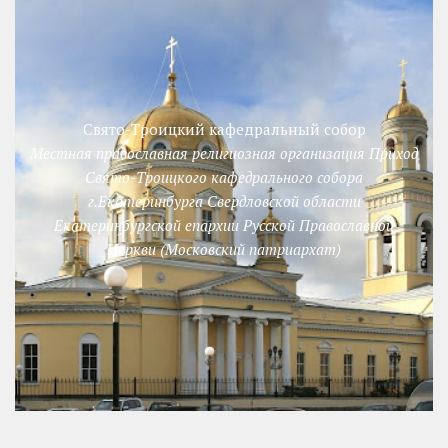
Свято-Троицкий кафедральный собор
Местная православная религиозная организация Приход
Свято-Троицкого кафедрального собора
г.Екатеринбурга Свердловской области
Екатеринбургской епархии Русской Православной
Церкви (Московский патриархат)