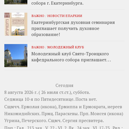
собора г. Екатеринбурга.
ВАЖНО
/
НОВОСТИ ЕПАРХИИ
Екатеринбургская духовная семинария
приглашает получить духовное
образование!
ВАЖНО
/
МОЛОДЕЖНЫЙ КЛУБ
Молодежный клуб Свято-Троицкого
кафедрального собора приглашает. . .
Сегодня
8 августа 2026 г. ( 26 июля ст.ст.), суббота.
Седмица 10-я по Пятидесятнице.
Поста нет.
Сщмчч.
Ермолая
(
икона
),
Ермиппа
и
Ермократа
, иереев
Никомидийских. Прмц.
Параскевы
. Прп.
Моисея
(
икона
)
Угрина, Печерского. Сщмч.
Сергия
пресвитера.
Прп.:
Гал., 213 зач., V, 22 - VI, 2.
Лк., 24 зач., VI, 17-23
. Ряд.: