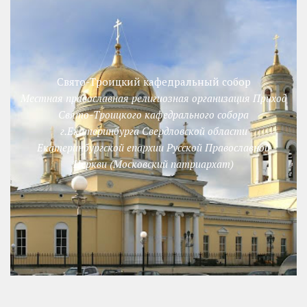
Свято-Троицкий кафедральный собор
Местная православная религиозная организация Приход
Свято-Троицкого кафедрального собора
г.Екатеринбурга Свердловской области
Екатеринбургской епархии Русской Православной
Церкви (Московский патриархат)