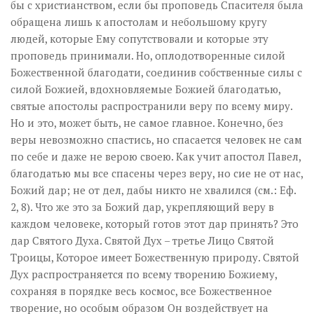
бы с христианством, если бы проповедь Спасителя была
обращена лишь к апостолам и небольшому кругу
людей, которые Ему сопутствовали и которые эту
проповедь принимали. Но, оплодотворенные силой
Божественной благодати, соединив собственные силы с
силой Божией, вдохновляемые Божией благодатью,
святые апостолы распространили веру по всему миру.
Но и это, может быть, не самое главное. Конечно, без
веры невозможно спастись, но спасается человек не сам
по себе и даже не верою своею. Как учит апостол Павел,
благодатью мы все спасены через веру, но сие не от нас,
Божий дар; не от дел, дабы никто не хвалился (см.: Еф.
2, 8). Что же это за Божий дар, укрепляющий веру в
каждом человеке, который готов этот дар принять? Это
дар Святого Духа. Святой Дух – третье Лицо Святой
Троицы, Которое имеет Божественную природу. Святой
Дух распространяется по всему творению Божиему,
сохраняя в порядке весь космос, все Божественное
творение, но особым образом Он воздействует на