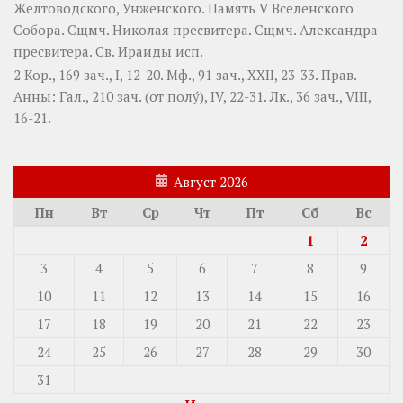
Желтоводского, Унженского. Память
V Вселенского
Собора
. Сщмч.
Николая
пресвитера. Сщмч.
Александра
пресвитера. Св.
Ираиды
исп.
2 Кор., 169 зач., I, 12-20.
Мф., 91 зач., XXII, 23-33.
Прав.
Анны:
Гал., 210 зач. (от полу́), IV, 22-31.
Лк., 36 зач., VIII,
16-21.
Август 2026
Пн
Вт
Ср
Чт
Пт
Сб
Вс
1
2
3
4
5
6
7
8
9
10
11
12
13
14
15
16
17
18
19
20
21
22
23
24
25
26
27
28
29
30
31