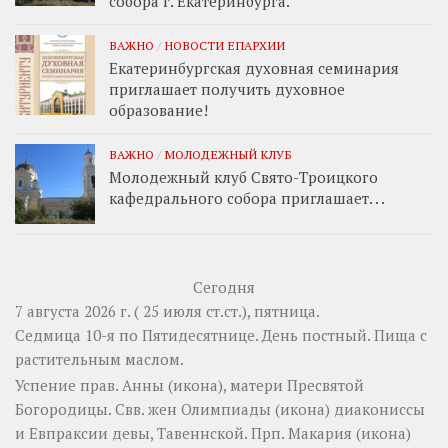
собора г. Екатеринбурга.
ВАЖНО
/
НОВОСТИ ЕПАРХИИ
Екатеринбургская духовная семинария
приглашает получить духовное
образование!
ВАЖНО
/
МОЛОДЕЖНЫЙ КЛУБ
Молодежный клуб Свято-Троицкого
кафедрального собора приглашает. . .
Сегодня
7 августа 2026 г. ( 25 июля ст.ст.), пятница.
Седмица 10-я по Пятидесятнице. День постный.
Пища с
растительным маслом.
Успение прав.
Анны
(
икона
), матери Пресвятой
Богородицы. Свв. жен
Олимпиады
(
икона
) диакониссы
и
Евпраксии
девы, Тавеннской. Прп.
Макария
(
икона
)