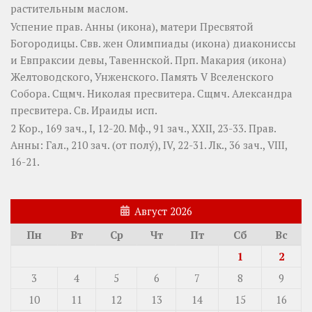
растительным маслом.
Успение прав.
Анны
(
икона
), матери Пресвятой
Богородицы. Свв. жен
Олимпиады
(
икона
) диакониссы
и
Евпраксии
девы, Тавеннской. Прп.
Макария
(
икона
)
Желтоводского, Унженского. Память
V Вселенского
Собора
. Сщмч.
Николая
пресвитера. Сщмч.
Александра
пресвитера. Св.
Ираиды
исп.
2 Кор., 169 зач., I, 12-20.
Мф., 91 зач., XXII, 23-33.
Прав.
Анны:
Гал., 210 зач. (от полу́), IV, 22-31.
Лк., 36 зач., VIII,
16-21.
Август 2026
Пн
Вт
Ср
Чт
Пт
Сб
Вс
1
2
3
4
5
6
7
8
9
10
11
12
13
14
15
16