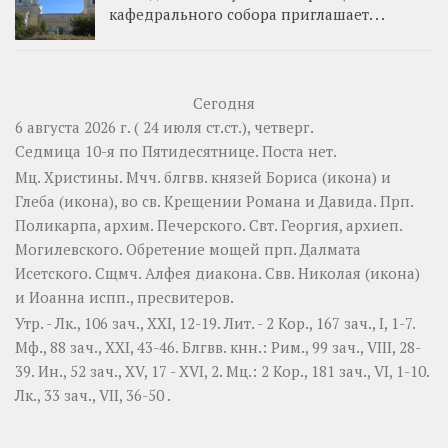
кафедрального собора приглашает. . .
Сегодня
6 августа 2026 г. ( 24 июля ст.ст.), четверг.
Седмица 10-я по Пятидесятнице.
Поста нет.
Мц.
Христины
. Мчч. блгвв. князей
Бориса
(
икона
) и
Глеба
(
икона
), во св. Крещении Романа и Давида. Прп.
Поликарпа
, архим. Печерского. Свт.
Георгия
, архиеп.
Могилевского. Обретение мощей прп.
Далмата
Исетского. Сщмч.
Алфея
диакона. Свв.
Николая
(
икона
)
и
Иоанна
испп., пресвитеров.
Утр. -
Лк., 106 зач., XXI, 12-19.
Лит. -
2 Кор., 167 зач., I, 1-7.
Мф., 88 зач., XXI, 43-46.
Блгвв. кнн.:
Рим., 99 зач., VIII, 28-
39.
Ин., 52 зач., XV, 17 - XVI, 2.
Мц.:
2 Кор., 181 зач., VI, 1-10.
Лк., 33 зач., VII, 36-50
.