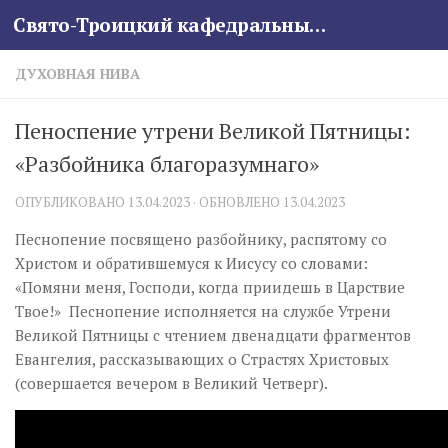
Свято-Троицкий кафедральный собор
Skip to content
ДУХОВНАЯ НИВА
Пеноспение утрени Великой Пятницы:
«Разбойника благоразумнаго»
ОПУБЛИКОВАНО
13.04.2023
· ОБНОВЛЕНО
13.04.2023
Песнопение посвящено разбойнику, распятому со
Христом и обратившемуся к Иисусу со словами:
«Помяни меня, Господи, когда приидешь в Царствие
Твое!» Песнопение исполняется на службе Утрени
Великой Пятницы с чтением двенадцати фрагментов
Евангелия, рассказывающих о Страстях Христовых
(совершается вечером в Великий Четверг).