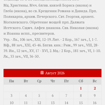
Мц.
Христины
. Мчч. блгвв. князей
Бориса
(
икона
) и
Глеба
(
икона
), во св. Крещении Романа и Давида. Прп.
Поликарпа
, архим. Печерского. Свт.
Георгия
, архиеп.
Могилевского. Обретение мощей прп.
Далмата
Исетского. Сщмч.
Алфея
диакона. Свв.
Николая
(
икона
)
и
Иоанна
испп., пресвитеров.
Утр. -
Лк., 106 зач., XXI, 12-19.
Лит. -
2 Кор., 167 зач., I, 1-7.
Мф., 88 зач., XXI, 43-46.
Блгвв. кнн.:
Рим., 99 зач., VIII, 28-
39.
Ин., 52 зач., XV, 17 - XVI, 2.
Мц.:
2 Кор., 181 зач., VI, 1-10.
Лк., 33 зач., VII, 36-50
.
Август 2026
Пн
Вт
Ср
Чт
Пт
Сб
Вс
1
2
3
4
5
6
7
8
9
10
11
12
13
14
15
16