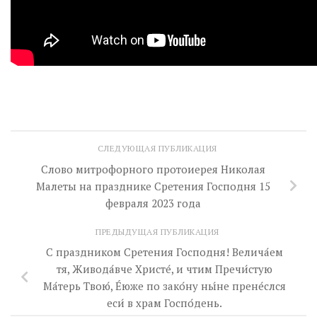
СЛЕДУЮЩАЯ ПУБЛИКАЦИЯ
Слово митрофорного протоиерея Николая
Малеты на празднике Сретения Господня 15
февраля 2023 года
ПРЕДЫДУЩАЯ ПУБЛИКАЦИЯ
С праздником Сретения Господня! Велича́ем
тя, Живода́вче Христе́, и чтим Пречи́стую
Ма́терь Твою́, Е́юже по зако́ну ны́не прене́слся
еси́ в храм Госпо́день.