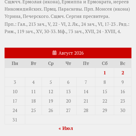
Сщмчч.
Ермолая
(
икона
),
Ермиппа
и
Ермократа
, иереев
Никомидийских. Прмц.
Параскевы
. Прп.
Моисея
(
икона
)
Угрина, Печерского. Сщмч.
Сергия
пресвитера.
Прп.:
Гал., 213 зач., V, 22 - VI, 2.
Лк., 24 зач., VI, 17-23
. Ряд.:
Рим., 119 зач., XV, 30-33.
Мф., 73 зач., XVII, 24 - XVIII, 4.
Август 2026
Пн
Вт
Ср
Чт
Пт
Сб
Вс
1
2
3
4
5
6
7
8
9
10
11
12
13
14
15
16
17
18
19
20
21
22
23
24
25
26
27
28
29
30
31
« Июл