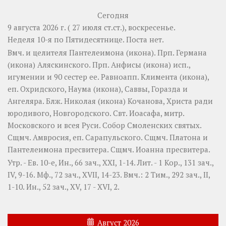
Сегодня
9 августа 2026 г. ( 27 июля ст.ст.), воскресенье.
Неделя 10-я по Пятидесятнице.
Поста нет.
Вмч. и целителя
Пантелеимона
(
икона
). Прп.
Германа
(
икона
) Аляскинского. Прп.
Анфисы
(
икона
) исп.,
игумении и 90 сестер ее. Равноапп.
Климента
(
икона
),
еп. Охридского,
Наума
(
икона
),
Саввы
,
Горазда
и
Ангеляра
. Блж.
Николая
(
икона
) Кочанова, Христа ради
юродивого, Новгородского. Свт.
Иоасафа
, митр.
Московского и всея Руси.
Собор Смоленских святых
.
Сщмч.
Амвросия
, еп. Сарапульского. Сщмч.
Платона
и
Пантелеимона
пресвитера. Сщмч.
Иоанна
пресвитера.
Утр. - Ев. 10-е,
Ин., 66 зач., XXI, 1-14.
Лит. -
1 Кор., 131 зач.,
IV, 9-16.
Мф., 72 зач., XVII, 14-23.
Вмч.:
2 Тим., 292 зач., II,
1-10.
Ин., 52 зач., XV, 17 - XVI, 2.
Август 2026