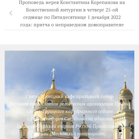
Проповедь иерея Константина Корепанова на
Божественной литургии в четверг 25-ой
седмице по Пятидесятнице 1 декабря 2022
года: притча о неправедном домоправителе
Свято-Троицкий кафедральный собор
Местная православная религиозная организация Приход
Свято-Троицкого кафедрального собора
г.Екатеринбурга Свердловской области
Екатеринбургской епархии Русской Православной
Церкви (Московский патриархат)