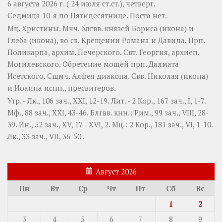
6 августа 2026 г. ( 24 июля ст.ст.), четверг.
Седмица 10-я по Пятидесятнице.
Поста нет.
Мц.
Христины
. Мчч. блгвв. князей
Бориса
(
икона
) и
Глеба
(
икона
), во св. Крещении Романа и Давида. Прп.
Поликарпа
, архим. Печерского. Свт.
Георгия
, архиеп.
Могилевского. Обретение мощей прп.
Далмата
Исетского. Сщмч.
Алфея
диакона. Свв.
Николая
(
икона
)
и
Иоанна
испп., пресвитеров.
Утр. -
Лк., 106 зач., XXI, 12-19.
Лит. -
2 Кор., 167 зач., I, 1-7.
Мф., 88 зач., XXI, 43-46.
Блгвв. кнн.:
Рим., 99 зач., VIII, 28-
39.
Ин., 52 зач., XV, 17 - XVI, 2.
Мц.:
2 Кор., 181 зач., VI, 1-10.
Лк., 33 зач., VII, 36-50
.
Август 2026
Пн
Вт
Ср
Чт
Пт
Сб
Вс
1
2
3
4
5
6
7
8
9