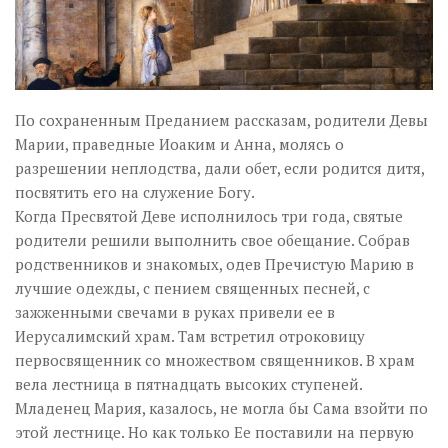
По сохраненным Преданием рассказам, родители Девы
Марии, праведные Иоаким и Анна, молясь о
разрешении неплодства, дали обет, если родится дитя,
посвятить его на служение Богу.
Когда Пресвятой Деве исполнилось три года, святые
родители решили выполнить свое обещание. Собрав
родственников и знакомых, одев Пречистую Марию в
лучшие одежды, с пением священных песней, с
зажженными свечами в руках привели ее в
Иерусалимский храм. Там встретил отроковицу
первосвященник со множеством священников. В храм
вела лестница в пятнадцать высоких ступеней.
Младенец Мария, казалось, не могла бы Сама взойти по
этой лестнице. Но как только Ее поставили на первую