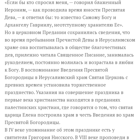
«Если бы кто спросил меня, — говорил блаженный
Иероним, — как проводила время юности Пресвятая
Дева, — я ответил бы: то известно Самому Богу и
Архангелу Гавриилу, неотступному хранителю Ее».
Но в церковном Предании сохранились сведения, что
во время пребывания Пречистой Девы в Иерусалимском
храме она воспитывалась в обществе благочестивых
дев, прилежно читала Священное Писание, занималась
рукоделием, постоянно молилась и возрастала в любви
к Богу. В воспоминание Введения Пресвятой
Богородицы в Иерусалимский храм Святая Церковь с
древних времен установила торжественное
празднество. Указания на совершение праздника в
первые века христианства находятся в преданиях
палестинских христиан, где говорится о том, что святая
царица Елена построила храм в честь Введения во храм
Пресвятой Богородицы.
В IV веке упоминание об этом празднике есть у
святителя Григория Нисского. В VIII веке проповеди в