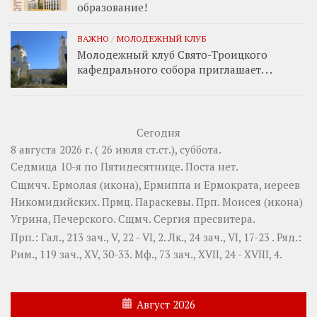
образование!
ВАЖНО
/
МОЛОДЕЖНЫЙ КЛУБ
Молодежный клуб Свято-Троицкого
кафедрального собора приглашает. . .
Сегодня
8 августа 2026 г. ( 26 июля ст.ст.), суббота.
Седмица 10-я по Пятидесятнице.
Поста нет.
Сщмчч.
Ермолая
(
икона
),
Ермиппа
и
Ермократа
, иереев
Никомидийских. Прмц.
Параскевы
. Прп.
Моисея
(
икона
)
Угрина, Печерского. Сщмч.
Сергия
пресвитера.
Прп.:
Гал., 213 зач., V, 22 - VI, 2.
Лк., 24 зач., VI, 17-23
. Ряд.:
Рим., 119 зач., XV, 30-33.
Мф., 73 зач., XVII, 24 - XVIII, 4.
Август 2026