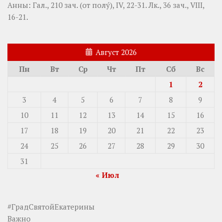
Анны:
Гал., 210 зач. (от полу́), IV, 22-31.
Лк., 36 зач., VIII,
16-21.
Август 2026
Пн
Вт
Ср
Чт
Пт
Сб
Вс
1
2
3
4
5
6
7
8
9
10
11
12
13
14
15
16
17
18
19
20
21
22
23
24
25
26
27
28
29
30
31
« Июл
#ГрадСвятойЕкатерины
Важно