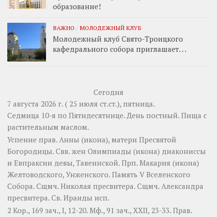
образование!
ВАЖНО
/
МОЛОДЕЖНЫЙ КЛУБ
Молодежный клуб Свято-Троицкого
кафедрального собора приглашает. . .
Сегодня
7 августа 2026 г. ( 25 июля ст.ст.), пятница.
Седмица 10-я по Пятидесятнице. День постный.
Пища с
растительным маслом.
Успение прав.
Анны
(
икона
), матери Пресвятой
Богородицы. Свв. жен
Олимпиады
(
икона
) диакониссы
и
Евпраксии
девы, Тавеннской. Прп.
Макария
(
икона
)
Желтоводского, Унженского. Память
V Вселенского
Собора
. Сщмч.
Николая
пресвитера. Сщмч.
Александра
пресвитера. Св.
Ираиды
исп.
2 Кор., 169 зач., I, 12-20.
Мф., 91 зач., XXII, 23-33.
Прав.