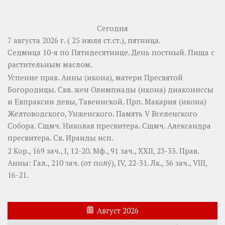
Сегодня
7 августа 2026 г. ( 25 июля ст.ст.), пятница.
Седмица 10-я по Пятидесятнице. День постный.
Пища с
растительным маслом.
Успение прав.
Анны
(
икона
), матери Пресвятой
Богородицы. Свв. жен
Олимпиады
(
икона
) диакониссы
и
Евпраксии
девы, Тавеннской. Прп.
Макария
(
икона
)
Желтоводского, Унженского. Память
V Вселенского
Собора
. Сщмч.
Николая
пресвитера. Сщмч.
Александра
пресвитера. Св.
Ираиды
исп.
2 Кор., 169 зач., I, 12-20.
Мф., 91 зач., XXII, 23-33.
Прав.
Анны:
Гал., 210 зач. (от полу́), IV, 22-31.
Лк., 36 зач., VIII,
16-21.
Август 2026