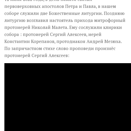
первоверховных апостолов Петра и Павла, в нашем
соборе служили две Божественные литургии. Позднюю
литургию возглавил настоятель прихода митрофорный
протоиерей Николай Малета. Ему сослужили клирики
собора : протоиерей Сергий Алексеев, иерей
Константин Корепанов, протодиакон Андрей Мезюха.
По запричастном стихе слово проповеди произнёс
протоиерей Сергий Алексеев: