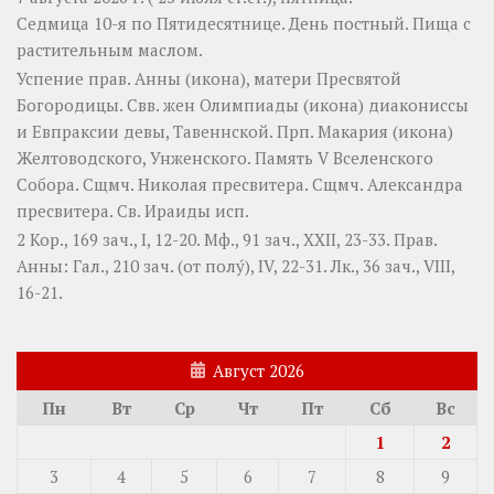
Седмица 10-я по Пятидесятнице. День постный.
Пища с
растительным маслом.
Успение прав.
Анны
(
икона
), матери Пресвятой
Богородицы. Свв. жен
Олимпиады
(
икона
) диакониссы
и
Евпраксии
девы, Тавеннской. Прп.
Макария
(
икона
)
Желтоводского, Унженского. Память
V Вселенского
Собора
. Сщмч.
Николая
пресвитера. Сщмч.
Александра
пресвитера. Св.
Ираиды
исп.
2 Кор., 169 зач., I, 12-20.
Мф., 91 зач., XXII, 23-33.
Прав.
Анны:
Гал., 210 зач. (от полу́), IV, 22-31.
Лк., 36 зач., VIII,
16-21.
Август 2026
Пн
Вт
Ср
Чт
Пт
Сб
Вс
1
2
3
4
5
6
7
8
9