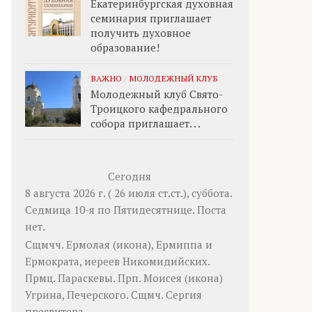
Екатеринбургская духовная
семинария приглашает
получить духовное
образование!
ВАЖНО
/
МОЛОДЕЖНЫЙ КЛУБ
Молодежный клуб Свято-
Троицкого кафедрального
собора приглашает. . .
Сегодня
8 августа 2026 г. ( 26 июля ст.ст.), суббота.
Седмица 10-я по Пятидесятнице.
Поста
нет.
Сщмчч.
Ермолая
(
икона
),
Ермиппа
и
Ермократа
, иереев Никомидийских.
Прмц.
Параскевы
. Прп.
Моисея
(
икона
)
Угрина, Печерского. Сщмч.
Сергия
пресвитера.