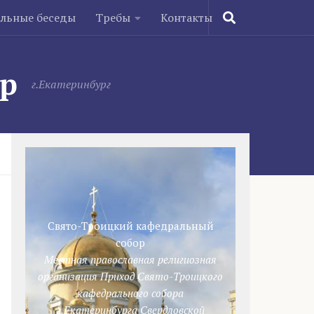
ельные беседы
Требы
Контакты
ор
г.Екатеринбург
Свято-Троицкий кафедральный
собор
Местная православная религиозная
организация Приход Свято-Троицкого
кафедрального собора
г.Екатеринбурга Свердловской