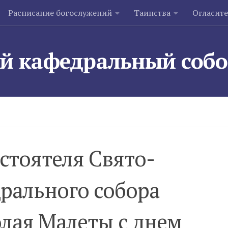
Расписание богослужений
Таинства
Огласит
й кафедральный соб
стоятеля Свято-
рального собора
лая Малеты с днем