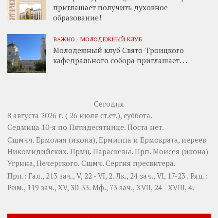
приглашает получить духовное
образование!
ВАЖНО
/
МОЛОДЕЖНЫЙ КЛУБ
Молодежный клуб Свято-Троицкого
кафедрального собора приглашает. . .
Сегодня
8 августа 2026 г. ( 26 июля ст.ст.), суббота.
Седмица 10-я по Пятидесятнице.
Поста нет.
Сщмчч.
Ермолая
(
икона
),
Ермиппа
и
Ермократа
, иереев
Никомидийских. Прмц.
Параскевы
. Прп.
Моисея
(
икона
)
Угрина, Печерского. Сщмч.
Сергия
пресвитера.
Прп.:
Гал., 213 зач., V, 22 - VI, 2.
Лк., 24 зач., VI, 17-23
. Ряд.:
Рим., 119 зач., XV, 30-33.
Мф., 73 зач., XVII, 24 - XVIII, 4.