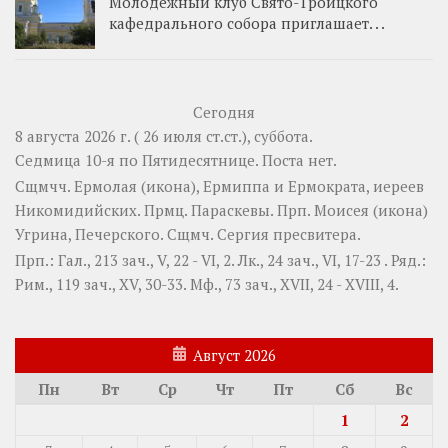
Молодежный клуб Свято-Троицкого
кафедрального собора приглашает. . .
Сегодня
8 августа 2026 г. ( 26 июля ст.ст.), суббота.
Седмица 10-я по Пятидесятнице.
Поста нет.
Сщмчч.
Ермолая
(
икона
),
Ермиппа
и
Ермократа
, иереев
Никомидийских. Прмц.
Параскевы
. Прп.
Моисея
(
икона
)
Угрина, Печерского. Сщмч.
Сергия
пресвитера.
Прп.:
Гал., 213 зач., V, 22 - VI, 2.
Лк., 24 зач., VI, 17-23
. Ряд.:
Рим., 119 зач., XV, 30-33.
Мф., 73 зач., XVII, 24 - XVIII, 4.
Август 2026
Пн
Вт
Ср
Чт
Пт
Сб
Вс
1
2