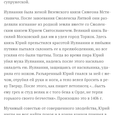
супружеской.
Иули­а­ния бы­ла же­ной Вя­зем­ско­го кня­зя Си­мео­на Мсти­
сла­ви­ча. По­сле за­во­е­ва­ния Смо­лен­ска Лит­вой они раз­
де­ля­ли из­гна­ние из род­ной зем­ли вме­сте со Смо­лен­
ским кня­зем Юри­ем Свя­то­сла­ви­чем. Ве­ли­кий князь Ва­
си­лий Мос­ков­ский дал им в удел го­род Тор­жок. Здесь
князь Юрий пре­льстил­ся кра­со­той Иули­а­нии и лю­бы­ми
пу­тя­ми пы­тал­ся скло­нить ее к пре­лю­бо­де­я­нию, но все
уси­лия его бы­ли тщет­ны. То­гда во вре­мя пи­ра Юрий
убил му­жа Иули­а­нии, на­де­ясь по­сле это­го на­силь­но
овла­деть ею. Иули­а­ния, за­щи­ща­ясь от на­силь­ни­ка, уда­
ри­ла его но­жом. Разъ­ярен­ный Юрий гнал­ся за ней с ме­
чом, от­ру­бил ей ру­ки и но­ги, а те­ло ве­лел бро­сить в ре­
ку Твер­цу. По­сле это­го, как пи­шет ле­то­пи­сец «…бысть
ему грех и студ ве­лик и с то­го бе­жа к Ор­де, не тер­пя
горь­ко­го сво­е­го без­че­стия». Про­изо­шло это в 1406 г.
Му­чи­мый со­ве­стью от со­вер­шен­но­го зло­дей­ства, Юрий
ни­где не мог най­ти по­коя и в кон­це кон­цов при­шел в