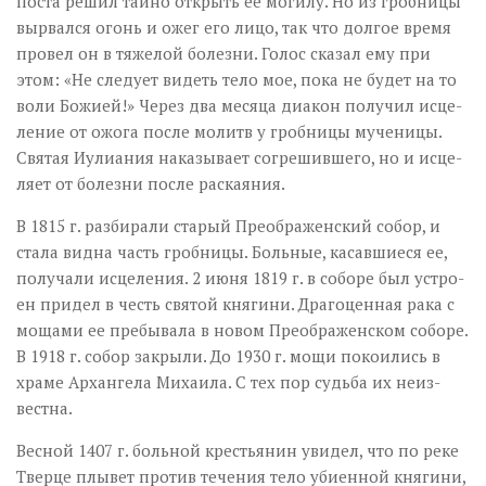
по­ста ре­шил тай­но от­крыть ее мо­ги­лу. Но из гроб­ни­цы
вы­рвал­ся огонь и ожег его ли­цо, так что дол­гое вре­мя
про­вел он в тя­же­лой бо­лез­ни. Го­лос ска­зал ему при
этом: «Не сле­ду­ет ви­деть те­ло мое, по­ка не бу­дет на то
во­ли Бо­жи­ей!» Через два ме­ся­ца диа­кон по­лу­чил ис­це­
ле­ние от ожо­га по­сле мо­литв у гроб­ни­цы му­че­ни­цы.
Свя­тая Иули­а­ния на­ка­зы­ва­ет со­гре­шив­ше­го, но и ис­це­
ля­ет от бо­лез­ни по­сле рас­ка­я­ния.
В 1815 г. раз­би­ра­ли ста­рый Пре­об­ра­жен­ский со­бор, и
ста­ла вид­на часть гроб­ни­цы. Боль­ные, ка­сав­ши­е­ся ее,
по­лу­ча­ли ис­це­ле­ния. 2 июня 1819 г. в со­бо­ре был устро­
ен при­дел в честь свя­той кня­ги­ни. Дра­го­цен­ная ра­ка с
мо­ща­ми ее пре­бы­ва­ла в но­вом Пре­об­ра­жен­ском со­бо­ре.
В 1918 г. со­бор за­кры­ли. До 1930 г. мо­щи по­ко­и­лись в
хра­ме Ар­хан­ге­ла Ми­ха­и­ла. С тех пор судь­ба их неиз­
вест­на.
Вес­ной 1407 г. боль­ной кре­стья­нин уви­дел, что по ре­ке
Твер­це плы­вет про­тив те­че­ния те­ло уби­ен­ной кня­ги­ни,