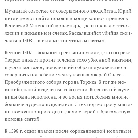
Му­чи­мый со­ве­стью от со­вер­шен­но­го зло­дей­ства, Юрий
ни­где не мог най­ти по­коя и в кон­це кон­цов при­шел в
Ве­нев­ский Успен­ский мо­на­стырь, где и про­вел оста­ток
жиз­ни в по­ка­я­нии и сле­зах. Рас­ка­яв­ший­ся убий­ца скон­
чал­ся в 1408 г. и стал мест­но­чти­мым свя­тым.
Вес­ной 1407 г. боль­ной кре­стья­нин уви­дел, что по ре­ке
Твер­це плы­вет про­тив те­че­ния те­ло уби­ен­ной кня­ги­ни,
и услы­шал го­лос, по­велев­ший со­брать ду­хо­вен­ство и
со­вер­шить по­гре­бе­ние те­ла у юж­ных две­рей Спа­со-
Пре­об­ра­жен­ско­го со­бо­ра го­ро­да Торж­ка. В тот же мо­
мент боль­ной ис­це­лил­ся от бо­лез­ни. Во­ля свя­той му­че­
ни­цы бы­ла ис­пол­не­на, и во вре­мя по­гре­бе­ния мно­гие
боль­ные чу­дес­но ис­це­ли­лись. С тех пор ко гро­бу кня­ги­
ни по­сто­ян­но при­хо­ди­ли лю­ди с ве­рой в бла­го­дат­ную
по­мощь свя­той.
В 1598 г. один диа­кон по­сле со­ро­ка­днев­ной мо­лит­вы и