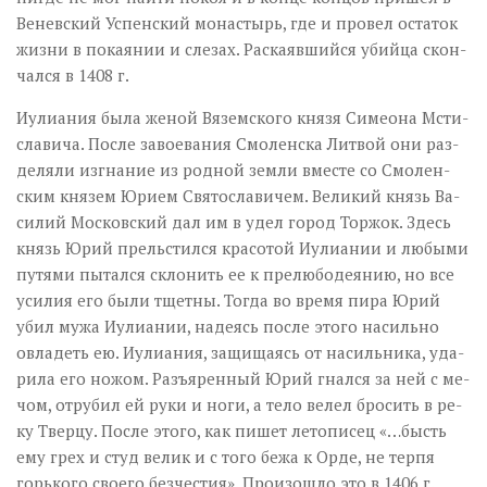
Ве­нев­ский Успен­ский мо­на­стырь, где и про­вел оста­ток
жиз­ни в по­ка­я­нии и сле­зах. Рас­ка­яв­ший­ся убий­ца скон­
чал­ся в 1408 г.
Иули­а­ния бы­ла же­ной Вя­зем­ско­го кня­зя Си­мео­на Мсти­
сла­ви­ча. По­сле за­во­е­ва­ния Смо­лен­ска Лит­вой они раз­
де­ля­ли из­гна­ние из род­ной зем­ли вме­сте со Смо­лен­
ским кня­зем Юри­ем Свя­то­сла­ви­чем. Ве­ли­кий князь Ва­
си­лий Мос­ков­ский дал им в удел го­род Тор­жок. Здесь
князь Юрий пре­льстил­ся кра­со­той Иули­а­нии и лю­бы­ми
пу­тя­ми пы­тал­ся скло­нить ее к пре­лю­бо­де­я­нию, но все
уси­лия его бы­ли тщет­ны. То­гда во вре­мя пи­ра Юрий
убил му­жа Иули­а­нии, на­де­ясь по­сле это­го на­силь­но
овла­деть ею. Иули­а­ния, за­щи­ща­ясь от на­силь­ни­ка, уда­
ри­ла его но­жом. Разъ­ярен­ный Юрий гнал­ся за ней с ме­
чом, от­ру­бил ей ру­ки и но­ги, а те­ло ве­лел бро­сить в ре­
ку Твер­цу. По­сле это­го, как пи­шет ле­то­пи­сец «…бысть
ему грех и студ ве­лик и с то­го бе­жа к Ор­де, не тер­пя
горь­ко­го сво­е­го без­че­стия». Про­изо­шло это в 1406 г.