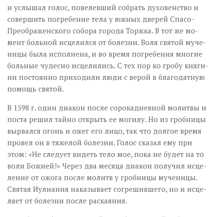
и услы­шал го­лос, по­велев­ший со­брать ду­хо­вен­ство и
со­вер­шить по­гре­бе­ние те­ла у юж­ных две­рей Спа­со-
Пре­об­ра­жен­ско­го со­бо­ра го­ро­да Торж­ка. В тот же мо­
мент боль­ной ис­це­лил­ся от бо­лез­ни. Во­ля свя­той му­че­
ни­цы бы­ла ис­пол­не­на, и во вре­мя по­гре­бе­ния мно­гие
боль­ные чу­дес­но ис­це­ли­лись. С тех пор ко гро­бу кня­ги­
ни по­сто­ян­но при­хо­ди­ли лю­ди с ве­рой в бла­го­дат­ную
по­мощь свя­той.
В 1598 г. один диа­кон по­сле со­ро­ка­днев­ной мо­лит­вы и
по­ста ре­шил тай­но от­крыть ее мо­ги­лу. Но из гроб­ни­цы
вы­рвал­ся огонь и ожег его ли­цо, так что дол­гое вре­мя
про­вел он в тя­же­лой бо­лез­ни. Го­лос ска­зал ему при
этом: «Не сле­ду­ет ви­деть те­ло мое, по­ка не бу­дет на то
во­ли Бо­жи­ей!» Через два ме­ся­ца диа­кон по­лу­чил ис­це­
ле­ние от ожо­га по­сле мо­литв у гроб­ни­цы му­че­ни­цы.
Свя­тая Иули­а­ния на­ка­зы­ва­ет со­гре­шив­ше­го, но и ис­це­
ля­ет от бо­лез­ни по­сле рас­ка­я­ния.