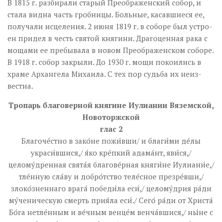
В 1815 г. раз­би­ра­ли ста­рый Пре­об­ра­жен­ский со­бор, и
ста­ла вид­на часть гроб­ни­цы. Боль­ные, ка­сав­ши­е­ся ее,
по­лу­ча­ли ис­це­ле­ния. 2 июня 1819 г. в со­бо­ре был устро­
ен при­дел в честь свя­той кня­ги­ни. Дра­го­цен­ная ра­ка с
мо­ща­ми ее пре­бы­ва­ла в но­вом Пре­об­ра­жен­ском со­бо­ре.
В 1918 г. со­бор за­кры­ли. До 1930 г. мо­щи по­ко­и­лись в
хра­ме Ар­хан­ге­ла Ми­ха­и­ла. С тех пор судь­ба их неиз­
вест­на.
Тропарь благоверной княгине Иулиании Вяземской,
Новоторжской
глас 2
Благоче́стно в зако́не пожи́вши/ и благи́ми де́лы
украси́вшися,/ я́ко кре́пкий адама́нт, яви́ся,/
целому́дренная свята́я благове́рная княги́не Иулиани́е,/
тле́нную сла́ву и добро́тство теле́сное презре́вши,/
злоко́зненнаго врага́ победи́ла еси́,/ целому́дрия ра́ди
му́ченическую смерть прия́ла еси́./ Сего́ ра́ди от Христа́
Бо́га нетле́нным и ве́чным венце́м венча́вшися,/ ны́не с