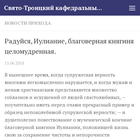
Свято-Троицкий кафедральный собор
Skip to content
НОВОСТИ ПРИХОДА
Радуйся, Иулиание, благоверная княгиня
целомудренная.
15.06.2018
В нынешнее время, когда супружеская верность
многими легкомысленно нарушается, и когда мужам и
женам христианским представляется множество
соблазнов и искушений от людей сластолюбивых, —
поучительно иметь перед очами прекрасный пример и
образец непоколебимой супружеской верности; — и
душеполезно повествование о мученической кончине
благоверной княгини Иулиании, положившей жизнь
свою за сохранение чистоты и непорочности