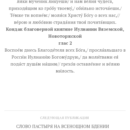
ли́ки му́ченик лику́еши/ и нам ве́лия чудеса́,
приходя́щим ко гро́бу твоему́,/ оби́льно источа́еши./
Те́мже ти вопие́м:/ моли́ся Христу́ Бо́гу о всех нас,//
ве́рою и любо́вию страда́ния твоя́ почита́ющих.
Кондак благоверной княгине Иулиании Вяземской,
Новоторжской
глас 2
Воспое́м днесь Благоде́теля всех Бо́га,/ просла́вльшаго в
Росси́и Иулиани́ю Богому́друю,/ да моли́твами ея́
пода́ст душа́м на́шим// грехо́в оставле́ние и ве́лию
ми́лость.
СЛЕДУЮЩАЯ ПУБЛИКАЦИЯ
СЛОВО ПАСТЫРЯ НА ВСЕНОЩНОМ БДЕНИИ