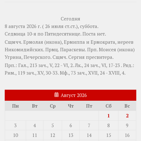
Сегодня
8 августа 2026 г. ( 26 июля ст.ст.), суббота.
Седмица 10-я по Пятидесятнице.
Поста нет.
Сщмчч.
Ермолая
(
икона
),
Ермиппа
и
Ермократа
, иереев
Никомидийских. Прмц.
Параскевы
. Прп.
Моисея
(
икона
)
Угрина, Печерского. Сщмч.
Сергия
пресвитера.
Прп.:
Гал., 213 зач., V, 22 - VI, 2.
Лк., 24 зач., VI, 17-23
. Ряд.:
Рим., 119 зач., XV, 30-33.
Мф., 73 зач., XVII, 24 - XVIII, 4.
Август 2026
Пн
Вт
Ср
Чт
Пт
Сб
Вс
1
2
3
4
5
6
7
8
9
10
11
12
13
14
15
16