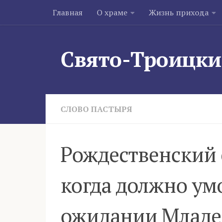
Главная
О храме
Жизнь прихода
Skip to content
Свято-Троицки
СЛОВО ПАСТЫРЯ
Рождественский 
когда должно умо
ожидании Младе