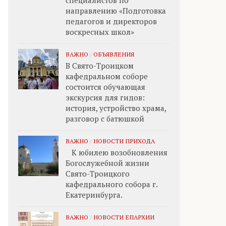
специалистов по
направлению «Подготовка
педагогов и директоров
воскресных школ»
ВАЖНО
/
ОБЪЯВЛЕНИЯ
В Свято-Троицком
кафедральном соборе
состоится обучающая
экскурсия для гидов:
история, устройство храма,
разговор с батюшкой
ВАЖНО
/
НОВОСТИ ПРИХОДА
К юбилею возобновления
Богослужебной жизни
Свято-Троицкого
кафедрального собора г.
Екатеринбурга.
ВАЖНО
/
НОВОСТИ ЕПАРХИИ