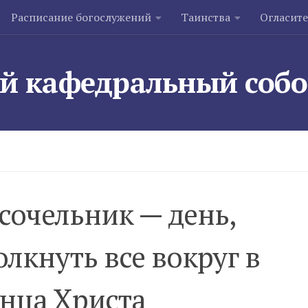
Расписание богослужений
Таинства
Огласит
й кафедральный соб
сочельник — день,
лкнуть все вокруг в
нца Христа