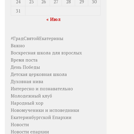
24
25
26
27
28
29
30
31
« Июл
#ГрадСвятойЕкатерины
Важно
Воскресная школа для взрослых
Время поста
День Победы
Детская церковная школа
Духовная нива
Интересно и познавательно
Молодежный клуб
Народный хор
Новомученики и исповедники
Екатеринбургской Епархии
Новости
Новости епархии