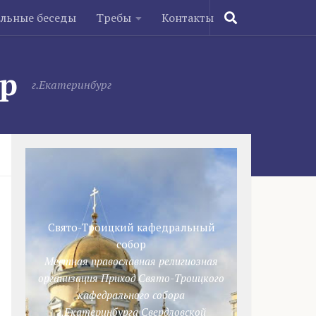
ельные беседы
Требы
Контакты
ор
г.Екатеринбург
Свято-Троицкий кафедральный
собор
Местная православная религиозная
организация Приход Свято-Троицкого
кафедрального собора
г.Екатеринбурга Свердловской