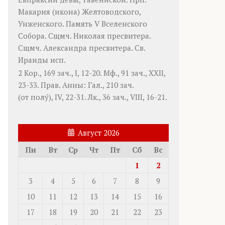
Макария
(
икона
) Желтоводского,
Унженского. Память
V Вселенского
Собора
. Сщмч.
Николая
пресвитера.
Сщмч.
Александра
пресвитера. Св.
Ираиды
исп.
2 Кор., 169 зач., I, 12-20.
Мф., 91 зач., XXII,
23-33.
Прав. Анны:
Гал., 210 зач.
(от полу́), IV, 22-31.
Лк., 36 зач., VIII, 16-21.
Август 2026
Пн
Вт
Ср
Чт
Пт
Сб
Вс
1
2
3
4
5
6
7
8
9
10
11
12
13
14
15
16
17
18
19
20
21
22
23