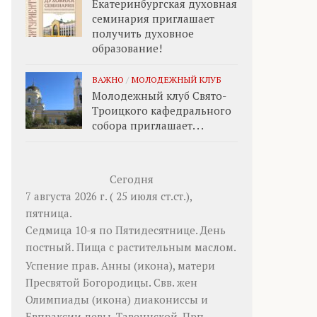
Екатеринбургская духовная
семинария приглашает
получить духовное
образование!
ВАЖНО
/
МОЛОДЕЖНЫЙ КЛУБ
Молодежный клуб Свято-
Троицкого кафедрального
собора приглашает. . .
Сегодня
7 августа 2026 г. ( 25 июля ст.ст.),
пятница.
Седмица 10-я по Пятидесятнице. День
постный.
Пища с растительным маслом.
Успение прав.
Анны
(
икона
), матери
Пресвятой Богородицы. Свв. жен
Олимпиады
(
икона
) диакониссы и
Евпраксии
девы, Тавеннской. Прп.