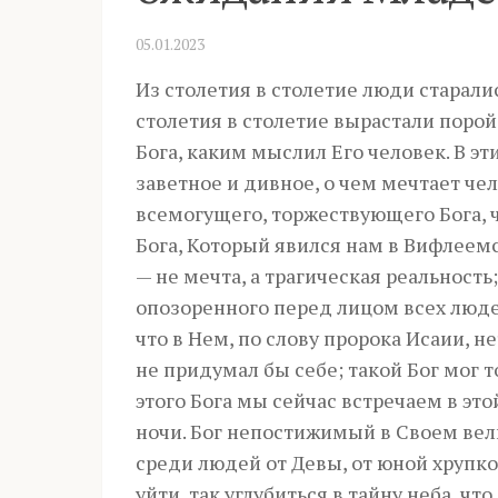
05.01.2023
Из столетия в столетие люди старались
столетия в столетие вырастали поро
Бога, каким мыслил Его человек. В э
заветное и дивное, о чем мечтает чел
всемогущего, торжествующего Бога, ч
Бога, Который явился нам в Вифлеемс
— не мечта, а трагическая реальность
опозоренного перед лицом всех люде
что в Нем, по слову пророка Исаии, не
не придумал бы себе; такой Бог мог т
этого Бога мы сейчас встречаем в эт
ночи. Бог непостижимый в Своем вели
среди людей от Девы, от юной хрупко
уйти, так углубиться в тайну неба, ч