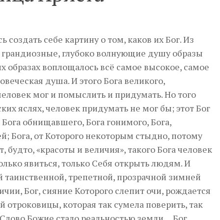
 создать себе картину о том, каков их Бог. Из
й грандиозные, глубоко волнующие душу образы
тих образах воплощалось всё самое высокое, самое
овеческая душа. И этого Бога великого,
еловек мог и помыслить и придумать. Но того
ких яслях, человек придумать не мог бы; этот Бог
; Бога обнищавшего, Бога гонимого, Бога,
й; Бога, от Которого некоторым стыдно, потому
т, будто, «красоты и величия», такого Бога человек
олько явиться, только Себя открыть людям. И
ой таинственной, трепетной, прозрачной зимней
чии, Бог, сияние Которого слепит очи, рождается
й отроковицы, которая так сумела поверить, так
то Слово Божие стало реальностью земли… Бог