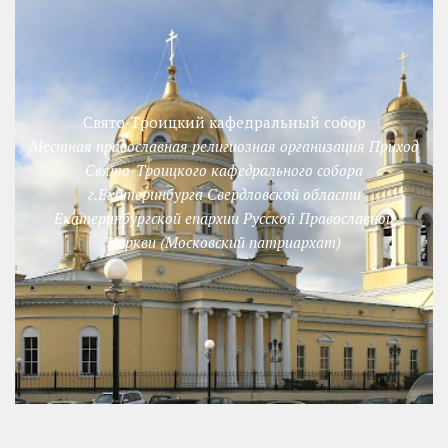
Свято-Троицкий кафедральный собор
Местная православная религиозная организация Приход
Свято-Троицкого кафедрального собора
г.Екатеринбурга Свердловской области
Екатеринбургской епархии Русской Православной
Церкви (Московский патриархат)