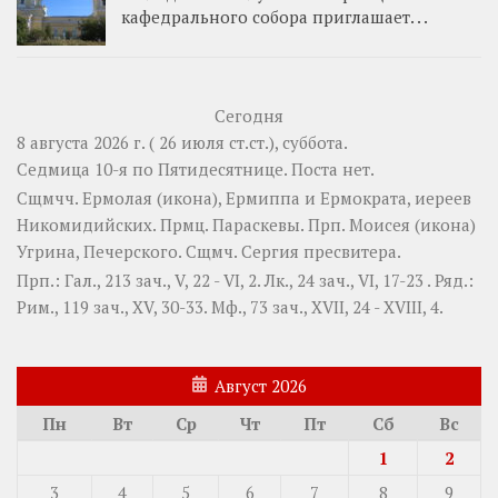
кафедрального собора приглашает. . .
Сегодня
8 августа 2026 г. ( 26 июля ст.ст.), суббота.
Седмица 10-я по Пятидесятнице.
Поста нет.
Сщмчч.
Ермолая
(
икона
),
Ермиппа
и
Ермократа
, иереев
Никомидийских. Прмц.
Параскевы
. Прп.
Моисея
(
икона
)
Угрина, Печерского. Сщмч.
Сергия
пресвитера.
Прп.:
Гал., 213 зач., V, 22 - VI, 2.
Лк., 24 зач., VI, 17-23
. Ряд.:
Рим., 119 зач., XV, 30-33.
Мф., 73 зач., XVII, 24 - XVIII, 4.
Август 2026
Пн
Вт
Ср
Чт
Пт
Сб
Вс
1
2
3
4
5
6
7
8
9