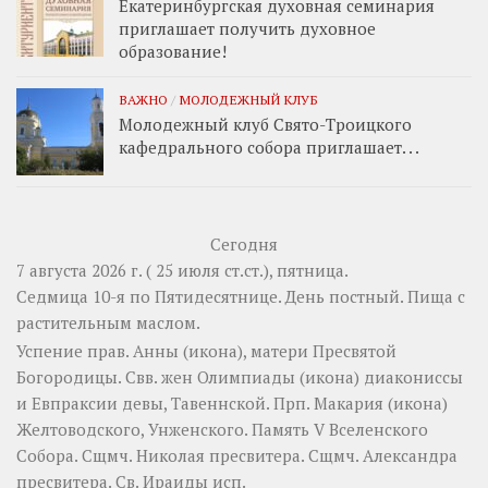
Екатеринбургская духовная семинария
приглашает получить духовное
образование!
ВАЖНО
/
МОЛОДЕЖНЫЙ КЛУБ
Молодежный клуб Свято-Троицкого
кафедрального собора приглашает. . .
Сегодня
7 августа 2026 г. ( 25 июля ст.ст.), пятница.
Седмица 10-я по Пятидесятнице. День постный.
Пища с
растительным маслом.
Успение прав.
Анны
(
икона
), матери Пресвятой
Богородицы. Свв. жен
Олимпиады
(
икона
) диакониссы
и
Евпраксии
девы, Тавеннской. Прп.
Макария
(
икона
)
Желтоводского, Унженского. Память
V Вселенского
Собора
. Сщмч.
Николая
пресвитера. Сщмч.
Александра
пресвитера. Св.
Ираиды
исп.