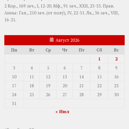
2 Кор., 169 зач., I, 12-20.
Мф., 91 зач., XXII, 23-33.
Прав.
Анны:
Гал., 210 зач. (от полу́), IV, 22-31.
Лк., 36 зач., VIII,
16-21.
Август 2026
Пн
Вт
Ср
Чт
Пт
Сб
Вс
1
2
3
4
5
6
7
8
9
10
11
12
13
14
15
16
17
18
19
20
21
22
23
24
25
26
27
28
29
30
31
« Июл