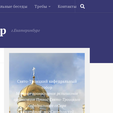
ельные беседы
Требы
Контакты
ор
г.Екатеринбург
Свято-Троицкий кафедральный
собор
Местная православная религиозная
организация Приход Свято-Троицкого
кафедрального собора
г.Екатеринбурга Свердловской