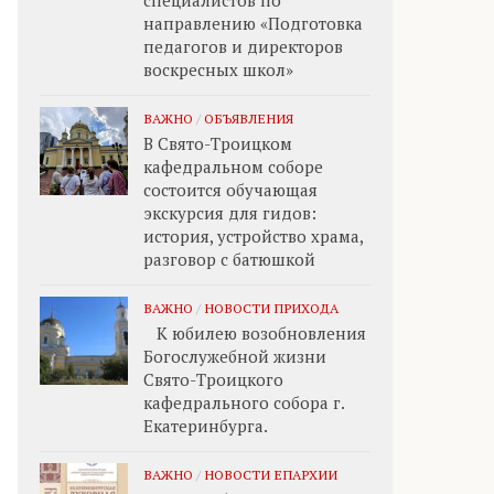
специалистов по
направлению «Подготовка
педагогов и директоров
воскресных школ»
ВАЖНО
/
ОБЪЯВЛЕНИЯ
В Свято-Троицком
кафедральном соборе
состоится обучающая
экскурсия для гидов:
история, устройство храма,
разговор с батюшкой
ВАЖНО
/
НОВОСТИ ПРИХОДА
К юбилею возобновления
Богослужебной жизни
Свято-Троицкого
кафедрального собора г.
Екатеринбурга.
ВАЖНО
/
НОВОСТИ ЕПАРХИИ