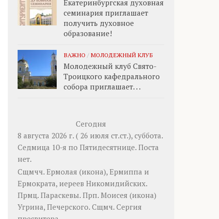
Екатеринбургская духовная
семинария приглашает
получить духовное
образование!
ВАЖНО
/
МОЛОДЕЖНЫЙ КЛУБ
Молодежный клуб Свято-
Троицкого кафедрального
собора приглашает. . .
Сегодня
8 августа 2026 г. ( 26 июля ст.ст.), суббота.
Седмица 10-я по Пятидесятнице.
Поста
нет.
Сщмчч.
Ермолая
(
икона
),
Ермиппа
и
Ермократа
, иереев Никомидийских.
Прмц.
Параскевы
. Прп.
Моисея
(
икона
)
Угрина, Печерского. Сщмч.
Сергия
пресвитера.