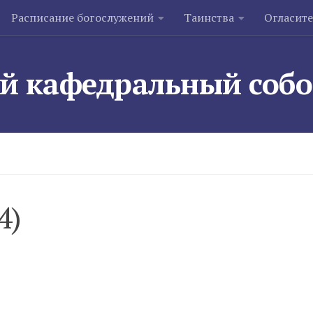
Расписание богослужений
Таинства
Огласит
й кафедральный соб
4)