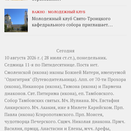
ВАЖНО
/
МОЛОДЕЖНЫЙ КЛУБ
Молодежный клуб Свято-Троицкого
кафедрального собора приглашает. . .
Сегодня
10 августа 2026 г. ( 28 июля ст.ст.), понедельник.
Седмица 11-я по Пятидесятнице.
Поста нет.
Смоленской
(
икона
) иконы Божией Матери, именуемой
"Одигитрия" (Путеводительница). Апп. от 70-ти
Прохора
(
икона
),
Никанора
(
икона
),
Тимона
(
икона
) и
Пармена
диаконов. Свт.
Питирима
(
икона
), еп. Тамбовского.
Собор
Тамбовских святых. Мч.
Иулиана
. Мч.
Евстафия
Анкирского. Мч.
Акакия
, иже в Милете Карийском. Прп.
Павла
(
икона
) Ксиропотамского. Прп.
Моисея
,
чудотворца Печерского. Сщмч.
Николая
диакона. Прмч.
Василия
, прмцц.
Анастасии
и
Елены
, мчч.
Арефы
,