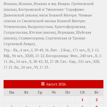
Иоанна
,
Иоанна
,
Иоанна
и мц.
Мавры
.
Гребневской
(
икона
),
Костромской
и"Умиление"
Серафимо-
Дивеевской
(
икона
) икон Божией Матери. Чтимые
списки со Смоленской иконы Божией Матери:
Устюженская
,
Выдропусская
,
Христофоровская
,
Супрасльская
,
Югская
(
икона
),
Игрицкая
,
Шуйская
(
икона
),
Седмиезерная
,
Сергиевская
(в Троице-
Сергиевой Лавре).
Утр. -
Лк., 4 зач., I, 39-49, 56.
Лит. -
2 Кор., 171 зач., II, 3-15.
Мф., 94 зач., XXIII, 13-22.
Богородицы:
Флп., 240 зач., II, 5-
11.
Лк., 54 зач., X, 38-42; XI, 27-28.
Свт.:
Евр., 335 зач., XIII,
17-21.
Лк., 24 зач., VI, 17-23
.
Август 2026
Пн
Вт
Ср
Чт
Пт
Сб
Вс
1
2
3
4
5
6
7
8
9