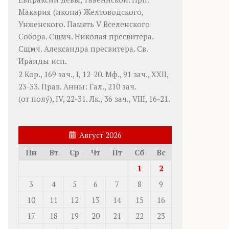
Макария
(
икона
) Желтоводского,
Унженского. Память
V Вселенского
Собора
. Сщмч.
Николая
пресвитера.
Сщмч.
Александра
пресвитера. Св.
Ираиды
исп.
2 Кор., 169 зач., I, 12-20.
Мф., 91 зач., XXII,
23-33.
Прав. Анны:
Гал., 210 зач.
(от полу́), IV, 22-31.
Лк., 36 зач., VIII, 16-21.
Август 2026
Пн
Вт
Ср
Чт
Пт
Сб
Вс
1
2
3
4
5
6
7
8
9
10
11
12
13
14
15
16
17
18
19
20
21
22
23