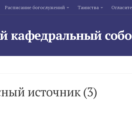
Расписание богослужений
Таинства
Огласит
й кафедральный соб
сный источник (3)