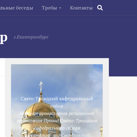
ельные беседы
Требы
Контакты
ор
г.Екатеринбург
Свято-Троицкий кафедральный
собор
Местная православная религиозная
организация Приход Свято-Троицкого
кафедрального собора
г.Екатеринбурга Свердловской