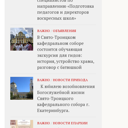
специалистов по
направлению «Подготовка
педагогов и директоров
воскресных школ»
ВАЖНО
/
ОБЪЯВЛЕНИЯ
В Свято-Троицком
кафедральном соборе
состоится обучающая
экскурсия для гидов:
история, устройство храма,
разговор с батюшкой
ВАЖНО
/
НОВОСТИ ПРИХОДА
К юбилею возобновления
Богослужебной жизни
Свято-Троицкого
кафедрального собора г.
Екатеринбурга.
ВАЖНО
/
НОВОСТИ ЕПАРХИИ