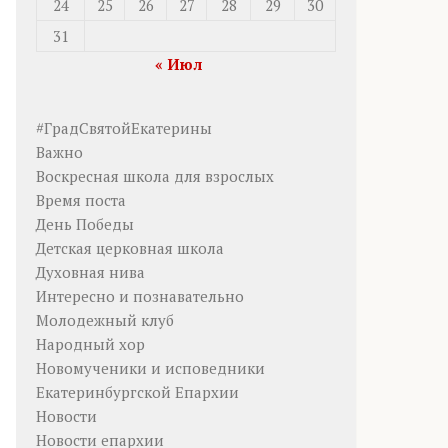
24
25
26
27
28
29
30
31
« Июл
#ГрадСвятойЕкатерины
Важно
Воскресная школа для взрослых
Время поста
День Победы
Детская церковная школа
Духовная нива
Интересно и познавательно
Молодежный клуб
Народный хор
Новомученики и исповедники
Екатеринбургской Епархии
Новости
Новости епархии