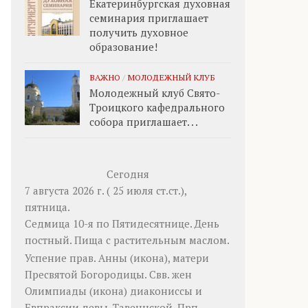
Екатеринбургская духовная
семинария приглашает
получить духовное
образование!
ВАЖНО
/
МОЛОДЕЖНЫЙ КЛУБ
Молодежный клуб Свято-
Троицкого кафедрального
собора приглашает. . .
Сегодня
7 августа 2026 г. ( 25 июля ст.ст.),
пятница.
Седмица 10-я по Пятидесятнице. День
постный.
Пища с растительным маслом.
Успение прав.
Анны
(
икона
), матери
Пресвятой Богородицы. Свв. жен
Олимпиады
(
икона
) диакониссы и
Евпраксии
девы, Тавеннской. Прп.