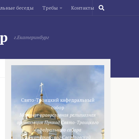
ельные беседы
Требы
Контакты
ор
г.Екатеринбург
Свято-Троицкий кафедральный
собор
Местная православная религиозная
организация Приход Свято-Троицкого
кафедрального собора
г.Екатеринбурга Свердловской