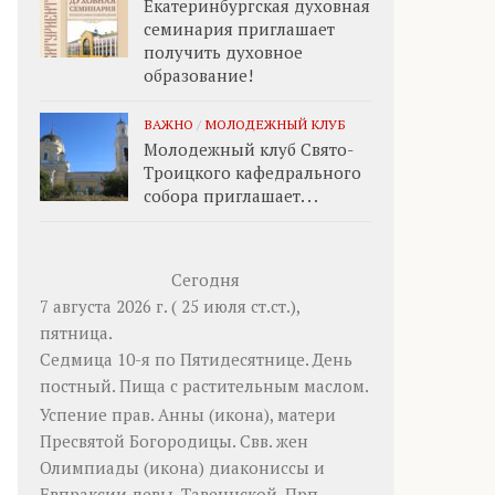
Екатеринбургская духовная
семинария приглашает
получить духовное
образование!
ВАЖНО
/
МОЛОДЕЖНЫЙ КЛУБ
Молодежный клуб Свято-
Троицкого кафедрального
собора приглашает. . .
Сегодня
7 августа 2026 г. ( 25 июля ст.ст.),
пятница.
Седмица 10-я по Пятидесятнице. День
постный.
Пища с растительным маслом.
Успение прав.
Анны
(
икона
), матери
Пресвятой Богородицы. Свв. жен
Олимпиады
(
икона
) диакониссы и
Евпраксии
девы, Тавеннской. Прп.