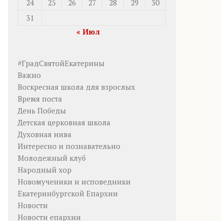
24
25
26
27
28
29
30
31
« Июл
#ГрадСвятойЕкатерины
Важно
Воскресная школа для взрослых
Время поста
День Победы
Детская церковная школа
Духовная нива
Интересно и познавательно
Молодежный клуб
Народный хор
Новомученики и исповедники
Екатеринбургской Епархии
Новости
Новости епархии