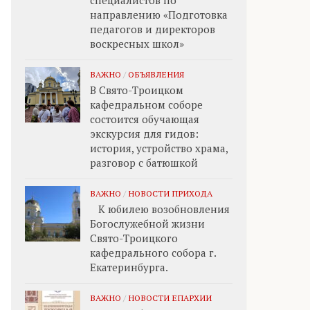
специалистов по
направлению «Подготовка
педагогов и директоров
воскресных школ»
ВАЖНО
/
ОБЪЯВЛЕНИЯ
В Свято-Троицком
кафедральном соборе
состоится обучающая
экскурсия для гидов:
история, устройство храма,
разговор с батюшкой
ВАЖНО
/
НОВОСТИ ПРИХОДА
К юбилею возобновления
Богослужебной жизни
Свято-Троицкого
кафедрального собора г.
Екатеринбурга.
ВАЖНО
/
НОВОСТИ ЕПАРХИИ