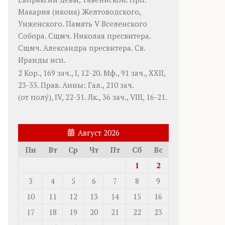
Макария
(
икона
) Желтоводского,
Унженского. Память
V Вселенского
Собора
. Сщмч.
Николая
пресвитера.
Сщмч.
Александра
пресвитера. Св.
Ираиды
исп.
2 Кор., 169 зач., I, 12-20.
Мф., 91 зач., XXII,
23-33.
Прав. Анны:
Гал., 210 зач.
(от полу́), IV, 22-31.
Лк., 36 зач., VIII, 16-21.
Август 2026
Пн
Вт
Ср
Чт
Пт
Сб
Вс
1
2
3
4
5
6
7
8
9
10
11
12
13
14
15
16
17
18
19
20
21
22
23