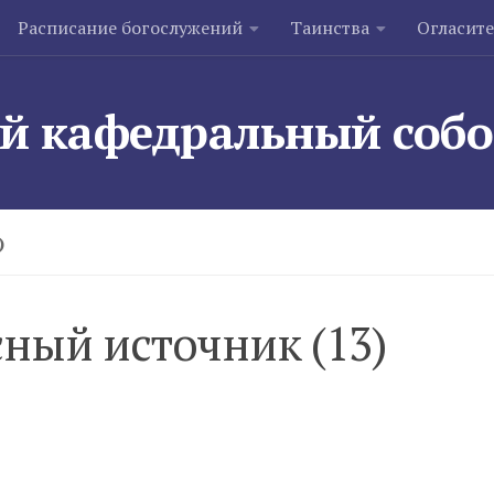
Расписание богослужений
Таинства
Огласит
й кафедральный соб
)
сный источник (13)