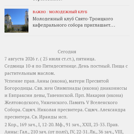
ВАЖНО
/
МОЛОДЕЖНЫЙ КЛУБ
Молодежный клуб Свято-Троицкого
кафедрального собора приглашает. . .
Сегодня
7 августа 2026 г. ( 25 июля ст.ст.), пятница.
Седмица 10-я по Пятидесятнице. День постный.
Пища с
растительным маслом.
Успение прав.
Анны
(
икона
), матери Пресвятой
Богородицы. Свв. жен
Олимпиады
(
икона
) диакониссы
и
Евпраксии
девы, Тавеннской. Прп.
Макария
(
икона
)
Желтоводского, Унженского. Память
V Вселенского
Собора
. Сщмч.
Николая
пресвитера. Сщмч.
Александра
пресвитера. Св.
Ираиды
исп.
2 Кор., 169 зач., I, 12-20.
Мф., 91 зач., XXII, 23-33.
Прав.
Анны:
Гал., 210 зач. (от полу́), IV, 22-31.
Лк., 36 зач., VIII,