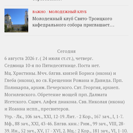
ВАЖНО
/
МОЛОДЕЖНЫЙ КЛУБ
Молодежный клуб Свято-Троицкого
кафедрального собора приглашает. . .
Сегодня
6 августа 2026 г. ( 24 июля ст.ст.), четверг.
Седмица 10-я по Пятидесятнице.
Поста нет.
Мц.
Христины
. Мчч. блгвв. князей
Бориса
(
икона
) и
Глеба
(
икона
), во св. Крещении Романа и Давида. Прп.
Поликарпа
, архим. Печерского. Свт.
Георгия
, архиеп.
Могилевского. Обретение мощей прп.
Далмата
Исетского. Сщмч.
Алфея
диакона. Свв.
Николая
(
икона
)
и
Иоанна
испп., пресвитеров.
Утр. -
Лк., 106 зач., XXI, 12-19.
Лит. -
2 Кор., 167 зач., I, 1-7.
Мф., 88 зач., XXI, 43-46.
Блгвв. кнн.:
Рим., 99 зач., VIII, 28-
39.
Ин., 52 зач., XV, 17 - XVI, 2.
Мц.:
2 Кор., 181 зач., VI, 1-10.