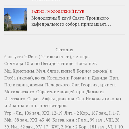
ВАЖНО
/
МОЛОДЕЖНЫЙ КЛУБ
Молодежный клуб Свято-Троицкого
кафедрального собора приглашает. . .
Сегодня
6 августа 2026 г. ( 24 июля ст.ст.), четверг.
Седмица 10-я по Пятидесятнице.
Поста нет.
Мц.
Христины
. Мчч. блгвв. князей
Бориса
(
икона
) и
Глеба
(
икона
), во св. Крещении Романа и Давида. Прп.
Поликарпа
, архим. Печерского. Свт.
Георгия
, архиеп.
Могилевского. Обретение мощей прп.
Далмата
Исетского. Сщмч.
Алфея
диакона. Свв.
Николая
(
икона
)
и
Иоанна
испп., пресвитеров.
Утр. -
Лк., 106 зач., XXI, 12-19.
Лит. -
2 Кор., 167 зач., I, 1-7.
Мф., 88 зач., XXI, 43-46.
Блгвв. кнн.:
Рим., 99 зач., VIII, 28-
39.
Ин., 52 зач., XV, 17 - XVI, 2.
Мц.:
2 Кор., 181 зач., VI, 1-10.