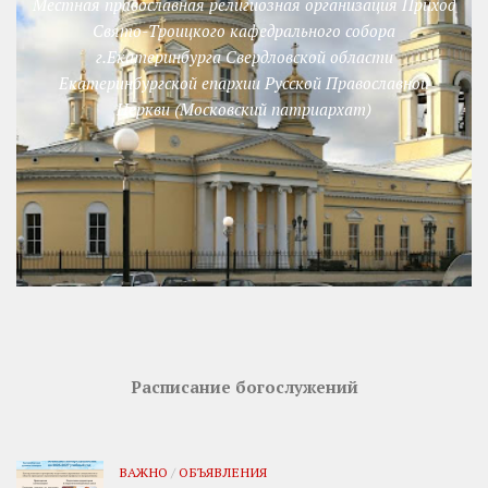
Местная православная религиозная организация Приход
Свято-Троицкого кафедрального собора
г.Екатеринбурга Свердловской области
Екатеринбургской епархии Русской Православной
Церкви (Московский патриархат)
Расписание богослужений
ВАЖНО
/
ОБЪЯВЛЕНИЯ