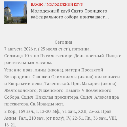
ВАЖНО
/
МОЛОДЕЖНЫЙ КЛУБ
Молодежный клуб Свято-Троицкого
кафедрального собора приглашает. . .
Сегодня
7 августа 2026 г. ( 25 июля ст.ст.), пятница.
Седмица 10-я по Пятидесятнице. День постный.
Пища с
растительным маслом.
Успение прав.
Анны
(
икона
), матери Пресвятой
Богородицы. Свв. жен
Олимпиады
(
икона
) диакониссы
и
Евпраксии
девы, Тавеннской. Прп.
Макария
(
икона
)
Желтоводского, Унженского. Память
V Вселенского
Собора
. Сщмч.
Николая
пресвитера. Сщмч.
Александра
пресвитера. Св.
Ираиды
исп.
2 Кор., 169 зач., I, 12-20.
Мф., 91 зач., XXII, 23-33.
Прав.
Анны:
Гал., 210 зач. (от полу́), IV, 22-31.
Лк., 36 зач., VIII,
16-21.