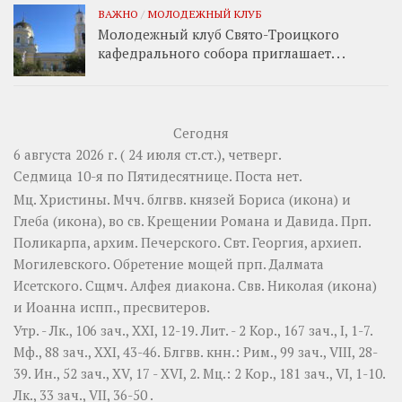
ВАЖНО
/
МОЛОДЕЖНЫЙ КЛУБ
Молодежный клуб Свято-Троицкого
кафедрального собора приглашает. . .
Сегодня
6 августа 2026 г. ( 24 июля ст.ст.), четверг.
Седмица 10-я по Пятидесятнице.
Поста нет.
Мц.
Христины
. Мчч. блгвв. князей
Бориса
(
икона
) и
Глеба
(
икона
), во св. Крещении Романа и Давида. Прп.
Поликарпа
, архим. Печерского. Свт.
Георгия
, архиеп.
Могилевского. Обретение мощей прп.
Далмата
Исетского. Сщмч.
Алфея
диакона. Свв.
Николая
(
икона
)
и
Иоанна
испп., пресвитеров.
Утр. -
Лк., 106 зач., XXI, 12-19.
Лит. -
2 Кор., 167 зач., I, 1-7.
Мф., 88 зач., XXI, 43-46.
Блгвв. кнн.:
Рим., 99 зач., VIII, 28-
39.
Ин., 52 зач., XV, 17 - XVI, 2.
Мц.:
2 Кор., 181 зач., VI, 1-10.
Лк., 33 зач., VII, 36-50
.