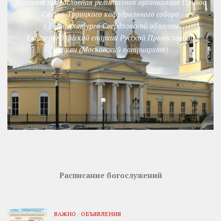
Местная православная религиозная организация Приход
Свято-Троицкого кафедрального собора
г.Екатеринбурга Свердловской области
Екатеринбургской епархии Русской Православной
Церкви (Московский патриархат)
Расписание богослужений
ВАЖНО
/
ОБЪЯВЛЕНИЯ