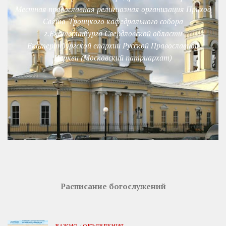
Местная православная религиозная организация Приход
Свято-Троицкого кафедрального собора
г.Екатеринбурга Свердловской области
Екатеринбургской епархии Русской Православной
Церкви (Московский патриархат)
Расписание богослужений
ВАЖНО
/
ОБЪЯВЛЕНИЯ