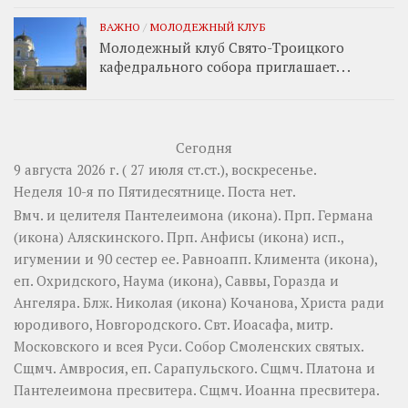
ВАЖНО
/
МОЛОДЕЖНЫЙ КЛУБ
Молодежный клуб Свято-Троицкого
кафедрального собора приглашает. . .
Сегодня
9 августа 2026 г. ( 27 июля ст.ст.), воскресенье.
Неделя 10-я по Пятидесятнице.
Поста нет.
Вмч. и целителя
Пантелеимона
(
икона
). Прп.
Германа
(
икона
) Аляскинского. Прп.
Анфисы
(
икона
) исп.,
игумении и 90 сестер ее. Равноапп.
Климента
(
икона
),
еп. Охридского,
Наума
(
икона
),
Саввы
,
Горазда
и
Ангеляра
. Блж.
Николая
(
икона
) Кочанова, Христа ради
юродивого, Новгородского. Свт.
Иоасафа
, митр.
Московского и всея Руси.
Собор Смоленских святых
.
Сщмч.
Амвросия
, еп. Сарапульского. Сщмч.
Платона
и
Пантелеимона
пресвитера. Сщмч.
Иоанна
пресвитера.