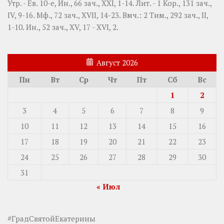
Утр. - Ев. 10-е,
Ин., 66 зач., XXI, 1-14.
Лит. -
1 Кор., 131 зач.,
IV, 9-16.
Мф., 72 зач., XVII, 14-23.
Вмч.:
2 Тим., 292 зач., II,
1-10.
Ин., 52 зач., XV, 17 - XVI, 2.
Август 2026
Пн
Вт
Ср
Чт
Пт
Сб
Вс
1
2
3
4
5
6
7
8
9
10
11
12
13
14
15
16
17
18
19
20
21
22
23
24
25
26
27
28
29
30
31
« Июл
#ГрадСвятойЕкатерины