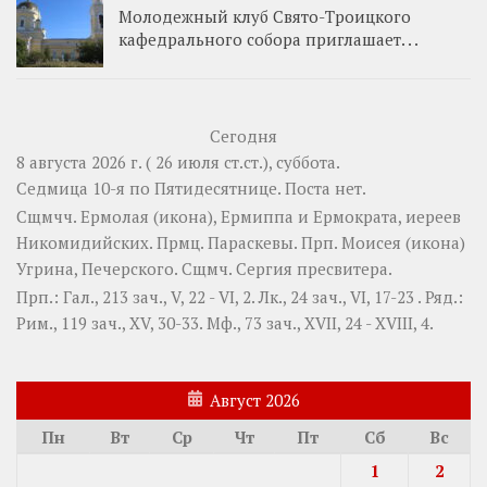
Молодежный клуб Свято-Троицкого
кафедрального собора приглашает. . .
Сегодня
8 августа 2026 г. ( 26 июля ст.ст.), суббота.
Седмица 10-я по Пятидесятнице.
Поста нет.
Сщмчч.
Ермолая
(
икона
),
Ермиппа
и
Ермократа
, иереев
Никомидийских. Прмц.
Параскевы
. Прп.
Моисея
(
икона
)
Угрина, Печерского. Сщмч.
Сергия
пресвитера.
Прп.:
Гал., 213 зач., V, 22 - VI, 2.
Лк., 24 зач., VI, 17-23
. Ряд.:
Рим., 119 зач., XV, 30-33.
Мф., 73 зач., XVII, 24 - XVIII, 4.
Август 2026
Пн
Вт
Ср
Чт
Пт
Сб
Вс
1
2