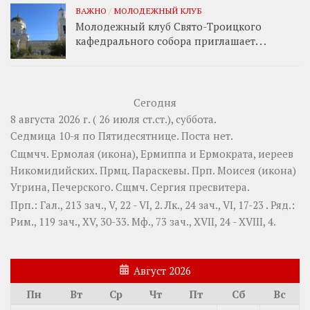
ВАЖНО
/
МОЛОДЕЖНЫЙ КЛУБ
Молодежный клуб Свято-Троицкого
кафедрального собора приглашает. . .
Сегодня
8 августа 2026 г. ( 26 июля ст.ст.), суббота.
Седмица 10-я по Пятидесятнице.
Поста нет.
Сщмчч.
Ермолая
(
икона
),
Ермиппа
и
Ермократа
, иереев
Никомидийских. Прмц.
Параскевы
. Прп.
Моисея
(
икона
)
Угрина, Печерского. Сщмч.
Сергия
пресвитера.
Прп.:
Гал., 213 зач., V, 22 - VI, 2.
Лк., 24 зач., VI, 17-23
. Ряд.:
Рим., 119 зач., XV, 30-33.
Мф., 73 зач., XVII, 24 - XVIII, 4.
Август 2026
Пн
Вт
Ср
Чт
Пт
Сб
Вс