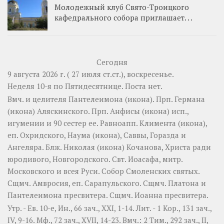
Молодежный клуб Свято-Троицкого
кафедрального собора приглашает. . .
Сегодня
9 августа 2026 г. ( 27 июля ст.ст.), воскресенье.
Неделя 10-я по Пятидесятнице.
Поста нет.
Вмч. и целителя
Пантелеимона
(
икона
). Прп.
Германа
(
икона
) Аляскинского. Прп.
Анфисы
(
икона
) исп.,
игумении и 90 сестер ее. Равноапп.
Климента
(
икона
),
еп. Охридского,
Наума
(
икона
),
Саввы
,
Горазда
и
Ангеляра
. Блж.
Николая
(
икона
) Кочанова, Христа ради
юродивого, Новгородского. Свт.
Иоасафа
, митр.
Московского и всея Руси.
Собор Смоленских святых
.
Сщмч.
Амвросия
, еп. Сарапульского. Сщмч.
Платона
и
Пантелеимона
пресвитера. Сщмч.
Иоанна
пресвитера.
Утр. - Ев. 10-е,
Ин., 66 зач., XXI, 1-14.
Лит. -
1 Кор., 131 зач.,
IV, 9-16.
Мф., 72 зач., XVII, 14-23.
Вмч.:
2 Тим., 292 зач., II,